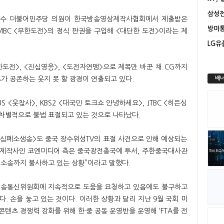
성수 더불어민주당 의원이 한국방송영상제작사협회에서 제출받은
는 MBC <무한도전>의 정식 판권을 구입해 <대단한 도전>이라는 제
도전>, <진심영웅>, <도전자연맹>으로 제목만 바꾼 채 CG까지
가 공존하는 웃지 못 할 광경이 연출되고 있다.
배너
S <웃찾사>, KBS2 <대국민 토크쇼 안녕하세요>, JTBC <히든싱
차별적으로 불법 표절되고 있는 것으로 나타났다.
 <심폐소생송>도 중국 장수위성TV의 표절 사건으로 인해 예상되는
해당 제작사인 코엔미디어 측은 중국광전총국에 투서, 주한중국대사관
 소송까지 불사하고 있는 상황”이라고 말했다.
 방송통신위원회에 지속적으로 도움을 요청하고 있음에도 불구하고
 손을 놓고 있는 것이다. 이러한 상황과 달리 지난 9월 국회 미
텐츠 경쟁력 강화를 위해 한·중 공동 운영반을 운영해 ‘FTA를 전