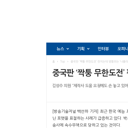
뉴스
기획
인터뷰
오피
홈
Top
중국판 ‘짝퉁 무한도전’ 판치는데 방통위는 ‘나몰라라’
중국판 ‘짝퉁 무한도전’
김성수 의원 “제작사 도움 요청에도 손 놓고 있어
[방송기술저널 백선하 기자] 최근 한국 예능
닌 포맷을 표절하는 사례가 급증하고 있다. 박
송사에 속수무책으로 당하고 있는 것이다.