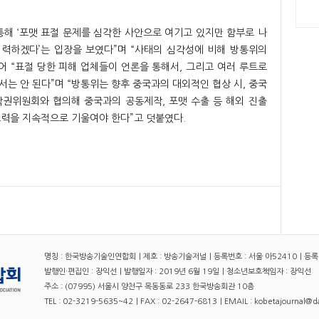
통해 ‘포맷 표절 문제를 심각한 사안으로 여기고 있지만 함부로 나
협력하겠다’는 입장을 보였다”며 “사태의 심각성에 비해 방통위의
어 “표절 당한 피해 업체들이 언론을 통해서, 그리고 여러 루트로
는 안 된다”며 “방통위는 향후 중국과의 대외적인 협상 시, 중국
권위원회와 협의해 중국과의 공동제작, 포맷 수출 등 해외 진출
노력을 지속적으로 기울여야 한다”고 덧붙였다.
명칭 : 한국방송기술인연합회｜제호 : 방송기술저널｜등록번호 : 서울 아52410｜등록일자
발행인·편집인 : 장익선｜발행일자 : 2019년 6월 19일｜청소년보호책임자 : 장익선
주소 : (07995) 서울시 양천구 목동동로 233 한국방송회관 10층
TEL : 02-3219-5635~42｜FAX : 02-2647-6813｜EMAIL : kobetajournal@