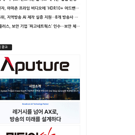
삼성전자, 아마존 프라임 비디오에 ‘HDR10+ 어드밴스드’ 적용
방미통위, 지역방송 AI 제작 실증 지원…8개 방송사 선정
LG유플러스, 보안 기업 ‘파고네트웍스’ 인수…보안 체계 고도화
 광고