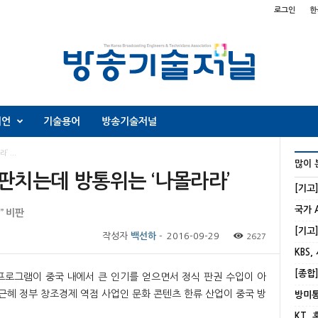
로그인
한
니언
기술용어
방송기술저널
 ...
많이 
 판치는데 방통위는 ‘나몰라라’
[기고
” 비판
작성자
백선하
-
2016-09-29
2627
KBS,
 프로그램이 중국 내에서 큰 인기를 얻으면서 정식 판권 수입이 아
근혜 정부 창조경제 역점 사업인 문화 콘텐츠 한류 산업이 중국 방
KT,