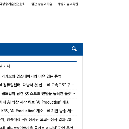
국방송기술인연합회
월간 방송과기술
방송기술교육원
본 기사
] 카카오와 업스테이지의 이유 있는 동맹
국가 AI 컴퓨팅센터, 해남서 첫 삽…‘AI 고속도로’ 구축 본격화
[기고] 월드컵이 남긴 것: 스포츠 팬덤을 둘러싼 플랫폼 경쟁의 재편
 사내 AI 영상 제작 허브 ‘AI Production’ 개소
[종합] KBS, ‘AI Production’ 개소…AI 기반 방송 제작 본격화
방미통위, 방송대상 국민심사단 모집…심사 결과 20% 반영
 홍대 ‘미니브×민트라온 콜라보 에디션’ 팝업 운영