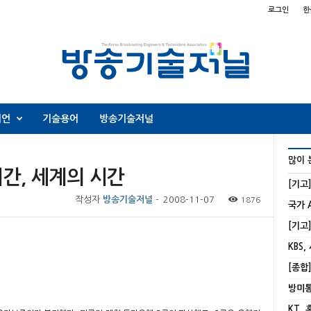
로그인
한
니언
기술용어
방송기술저널
많이 
시간, 세계의 시간
[기고
작성자
방송기술저널
-
2008-11-07
1876
KBS,
KT,