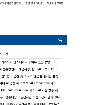
국방송기술인연합회
월간 방송과기술
방송기술교육원
본 기사
] 카카오와 업스테이지의 이유 있는 동맹
국가 AI 컴퓨팅센터, 해남서 첫 삽…‘AI 고속도로’ 구축 본격화
[기고] 월드컵이 남긴 것: 스포츠 팬덤을 둘러싼 플랫폼 경쟁의 재편
 사내 AI 영상 제작 허브 ‘AI Production’ 개소
[종합] KBS, ‘AI Production’ 개소…AI 기반 방송 제작 본격화
방미통위, 방송대상 국민심사단 모집…심사 결과 20% 반영
 홍대 ‘미니브×민트라온 콜라보 에디션’ 팝업 운영