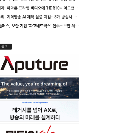
삼성전자, 아마존 프라임 비디오에 ‘HDR10+ 어드밴스드’ 적용
방미통위, 지역방송 AI 제작 실증 지원…8개 방송사 선정
LG유플러스, 보안 기업 ‘파고네트웍스’ 인수…보안 체계 고도화
 광고