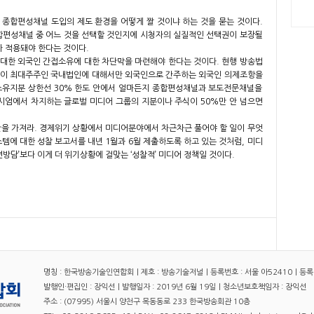
종합편성채널 도입의 제도 환경을 어떻게 짤 것이냐 하는 것을 묻는 것이다.
합편성채널 중 어느 것을 선택할 것인지에 시청자의 실질적인 선택권이 보장될
 적용돼야 한다는 것이다.
대한 외국인 간접소유에 대한 차단막을 마련해야 한다는 것이다. 현행 방송법
인이 최대주주인 국내법인에 대해서만 외국인으로 간주하는 외국인 의제조항을
 소유지분 상한선 30% 한도 안에서 얼마든지 종합편성채널과 보도전문채널을
시엄에서 차지하는 글로벌 미디어 그룹의 지분이나 주식이 50%만 안 넘으면
간을 가져라. 경제위기 상황에서 미디어분야에서 차근차근 풀어야 할 일이 무엇
템에 대한 성찰 보고서를 내년 1월과 6월 제출하도록 하고 있는 것처럼, 미디
변방담’보다 이게 더 위기상황에 걸맞는 ‘성찰적’ 미디어 정책일 것이다.
명칭 : 한국방송기술인연합회｜제호 : 방송기술저널｜등록번호 : 서울 아52410｜등록일자
발행인·편집인 : 장익선｜발행일자 : 2019년 6월 19일｜청소년보호책임자 : 장익선
주소 : (07995) 서울시 양천구 목동동로 233 한국방송회관 10층