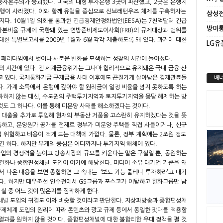
융자본주의가 붕괴했다. 미국의 대형 투자은행 3곳이 파산했고, 2곳은 은행지
은행이 사라졌다. 이와 함께 유럽을 중심으로 신브레턴우즈 체제를 구축하자는
가지다. 10월1일 의회를 통과한 긴급경제안정화법안(EESA)는 7천억달러 긴급
자본비율 규제에 국한돼 있는 연방준비제도이사회(FRB)의 규제대상과 범위를
한 특별보고서를 2009년 1월과 6월 각각 제출하도록 돼 있다. 과거에 대한
 패러다임에서 벗어나 새로운 변화를 모색하는 성찰의 시간에 들어섰다.
’의 시간에 있다. 전 세계금융위기는 그나마 합리적으로 유지돼온 국내 금융-산
고 있다. 국제통화기금 구제금융 사태 이후에도 끈질기게 살아남은 경제관료들
배너
. 가계 소득에서 은행에 갚아야 할 원리금이 일정 비율을 넘지 못하도록 하는
완화하지 않는 대신, 수도권의 주택투기지역과 토지투기지역을 몽땅 해제하는 방
도 그 하나다. 이를 통해 미분양 사태를 해소하겠다는 것이다.
 대출을 추가로 투입해 현재의 부동산 거품을 고스란히 유지하겠다는 것을 뜻
하고, 분양원가 공개를 전제로 정부가 미분양 주택을 직접 사들이거나, 신규
 위험하고 비용이 적게 드는 대책에 가깝다. 물론, 정부 계획에는 2조원 정도
긴 하다. 하지만 무게의 중심은 어디까지나 투기지역 해체에 있다.
송산업의 경쟁력을 높이고 방송시장의 규모를 키운다는 말은 구실일 뿐, 동원하는
 완화나 종합편성채널 도입이 여기에 해당한다. 미디어 소유 대기업 기준을 왜
 나온 내용을 보면 종합하면 그 속내는 ‘보도 기능 줄테니 투자하라’고 대기
다. 하지만 대우조선 인수전에서 GS그룹과 포스코가 이탈하고 한화그룹만 남
실 중 어느 것이 많은지를 짐작하게 한다.
채널 도입의 귀결도 이와 비슷할 것이라고 판단한다. 지상파방송과 종합편성채
규제체계 도입의 원리에 따라 콘텐츠와 광고 규제 등에서 동일한 잣대를 적용할
 결과를 원하지 않을 것이다. 종합편성채널에 대한 불합리한 우대 정책을 펼 것