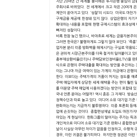
지난 20여년 간 세계를 풍미해온 투자은행 중심의 금
주회사로 바뀌었다. 전 세계에서 크고 작은 20여개 
제안이 쏟아지고 있다. ‘성찰’의 시도다. 미국도 마찬
구제금융 제공에 한정돼 있지 않다. 상업은행의 자기
확대하는 내용을 포함해 현행 규제시스템의 효과성에 대
뼈저린 성찰이다.
비록 한참 늦긴 했으나, 바야흐로 세계는 금융자본주의
그러면 한국은? 불행하게도 그렇지 않아 보인다. ‘즉흥
업자본 분리 각종 방화벽을 해체시키는 구실로 악용되
은 권위적 시장근본주의를 더욱 철저히 밀어붙이고 있다
총부채상환비율(DTI)나 주택담보인정비율(LTV)을 
식으로 은행의 주택대출을 확대하는 방안을 추진하는 것
이는 그나마 자금 여력이 있는 가계의 자금에다 은행의
한다. 이보다는 주택가격의 거품이 꺼지는 정도를 예측
주택 매입자에게 상당한 세제 혜택을 주는 편이 훨씬 덜
를 미분양 주택 매입에 사용하겠다는 방안이 포함돼 있
국내 언론 분야는 어떨까? 역시 혼돈 그 자체다. 방
정책수단과 따로 놀고 있다. 미디어 소유 대기업 기준
완화하는지는 지금까지 불투명하다. 각종 토론회 등에서
업에 손짓하는 것이다. 종합편성채널 도입도 마찬가지
아있는 게 현실이다. 한화그룹의 떨어지는 주가는 득과 
개인적으로 미디어 소유 대기업 기준 완화나 종합편성
널이 사실상 아무런 차이가 없음을 인정하고, 수평적 
경우, 이런 귀결은 불가피하다. 하지만현 정권은 이런