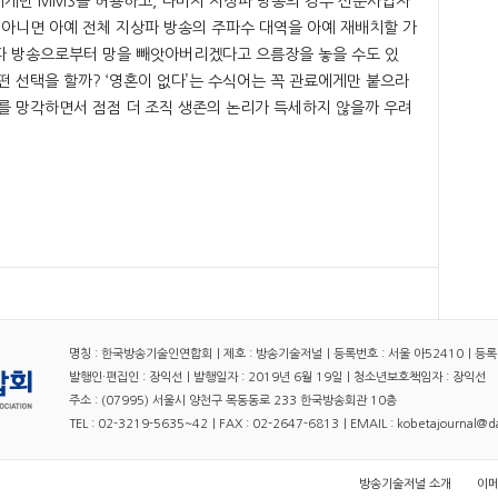
게만 MMS를 허용하고, 나머지 지상파 방송의 경우 신문사업자
 아니면 아예 전체 지상파 방송의 주파수 대역을 아예 재배치할 가
파 방송으로부터 망을 빼앗아버리겠다고 으름장을 놓을 수도 있
떤 선택을 할까? ‘영혼이 없다’는 수식어는 꼭 관료에게만 붙으라
를 망각하면서 점점 더 조직 생존의 논리가 득세하지 않을까 우려
명칭 : 한국방송기술인연합회｜제호 : 방송기술저널｜등록번호 : 서울 아52410｜등록일자
발행인·편집인 : 장익선｜발행일자 : 2019년 6월 19일｜청소년보호책임자 : 장익선
주소 : (07995) 서울시 양천구 목동동로 233 한국방송회관 10층
TEL : 02-3219-5635~42｜FAX : 02-2647-6813｜EMAIL : kobetajournal@
방송기술저널 소개
이