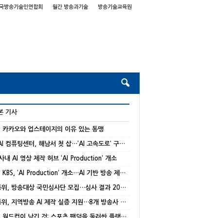
국방송기술인연합회
월간 방송과기술
방송기술교육원
본 기사
] 카카오와 업스테이지의 이유 있는 동맹
국가 AI 컴퓨팅센터, 해남서 첫 삽…‘AI 고속도로’ 구축 본격화
 사내 AI 영상 제작 허브 ‘AI Production’ 개소
[종합] KBS, ‘AI Production’ 개소…AI 기반 방송 제작 본격화
방미통위, 방송대상 국민심사단 모집…심사 결과 20% 반영
방미통위, 지역방송 AI 제작 실증 지원…8개 방송사 선정
[기고] 월드컵이 남긴 것: 스포츠 팬덤을 둘러싼 플랫폼 경쟁의 재편