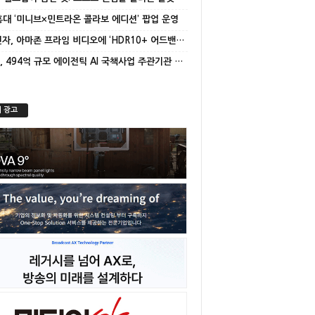
 홍대 ‘미니브×민트라온 콜라보 에디션’ 팝업 운영
삼성전자, 아마존 프라임 비디오에 ‘HDR10+ 어드밴스드’ 적용
NC AI, 494억 규모 에이전틱 AI 국책사업 주관기관 선정
 광고