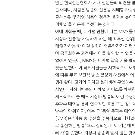
안은 한국신문협회가 거대 신문들의 의견을 받
듭하더니, 지금은 방송이 신문을 지배할 가능
교차소유 및 겸영 허용의 정책적 효과를 높이기
위채널’을 신문에 주겠다는 것이다.
이에 비춰볼 때, 디지털 전환에 따른 MMS를
지상파 진출’을 가능하게 하는 데 최우선 순위
개·평가하는 한 여권 성향이 언론학자가 이런
이 공론화하는 과정에서 이를 확인할 수 있을 
알려져 있듯이, MMS는 디지털 압축 기술 
것을 말한다. 이 하위채널들을 사회적으로 어
에 따른 무료 보편적 방송 활성화 차원에서 
명해 왔다. 고가의 디지털 텔레비전 구입하는
서였다. 지상파방송의 다채널 서비스를 채택한
제도적으로 볼 때도 지상파 방송의 이런 주장은
주파수 대역을 통해 연속적인 흐름 또는 정보
방송의 단위’이다. 이는 곧 ‘동일 주파수 대역
(DMB)은 “이동 중 수신을 주목적으로 다
로 송신하는 방송”으로 정의된다. 이 기준에 
러 개’를 뜻한다. 지상파 방송과 맞지 않는 것