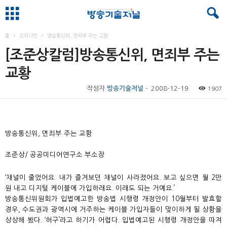
홈
오피니언
방송통신위, 면죄부 주는 교황
[조준상칼럼]방송통신위, 면죄부 주는
교황
작성자
방송기술저널
-
2008-12-19
1907
방송통신위, 면죄부 주는 교황
조준상/ 공공미디어연구소 부소장
‘채널이 줄었어요. 내가 즐겨보던 채널이 사라졌어요. 보고 싶으면 월 2만
원 내고 디지털 케이블에 가입하래요. 이래도 되는 거예요.’
방송통신위원회가 입법예고한 방송법 시행령 개정안이 10월부터 발효할
경우, 수도권과 광역시에 거주하는 케이블 가입자들이 맞이하게 될 상황을
상상해 봤다. ‘허구’라고 하기가 어렵다. 입법예고된 시행령 개정안을 따져