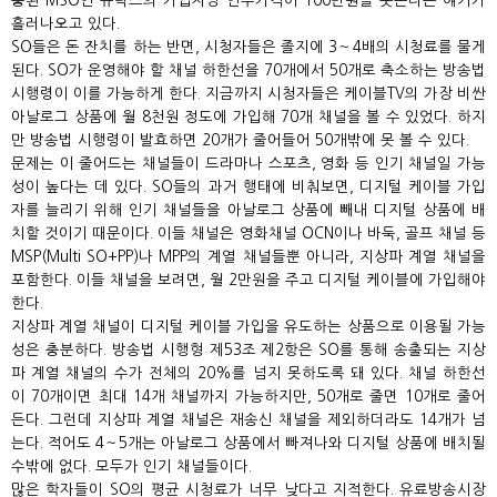
중된 MSO인 큐릭스의 가입자당 인수가격이 100만원을 웃돈다는 얘기가
흘러나오고 있다.
SO들은 돈 잔치를 하는 반면, 시청자들은 졸지에 3～4배의 시청료를 물게
된다. SO가 운영해야 할 채널 하한선을 70개에서 50개로 축소하는 방송법
시행령이 이를 가능하게 한다. 지금까지 시청자들은 케이블TV의 가장 비싼
아날로그 상품에 월 8천원 정도에 가입해 70개 채널을 볼 수 있었다. 하지
만 방송법 시행령이 발효하면 20개가 줄어들어 50개밖에 못 볼 수 있다.
문제는 이 줄어드는 채널들이 드라마나 스포츠, 영화 등 인기 채널일 가능
성이 높다는 데 있다. SO들의 과거 행태에 비춰보면, 디지털 케이블 가입
자를 늘리기 위해 인기 채널들을 아날로그 상품에 빼내 디지털 상품에 배
치할 것이기 때문이다. 이들 채널은 영화채널 OCN이나 바둑, 골프 채널 등
MSP(Multi SO+PP)나 MPP의 계열 채널들뿐 아니라, 지상파 계열 채널을
포함한다. 이들 채널을 보려면, 월 2만원을 주고 디지털 케이블에 가입해야
한다.
지상파 계열 채널이 디지털 케이블 가입을 유도하는 상품으로 이용될 가능
성은 충분하다. 방송법 시행형 제53조 제2항은 SO를 통해 송출되는 지상
파 계열 채널의 수가 전체의 20%를 넘지 못하도록 돼 있다. 채널 하한선
이 70개이면 최대 14개 채널까지 가능하지만, 50개로 줄면 10개로 줄어
든다. 그런데 지상파 계열 채널은 재송신 채널을 제외하더라도 14개가 넘
는다. 적어도 4～5개는 아날로그 상품에서 빠져나와 디지털 상품에 배치될
수밖에 없다. 모두가 인기 채널들이다.
많은 학자들이 SO의 평균 시청료가 너무 낮다고 지적한다. 유료방송시장