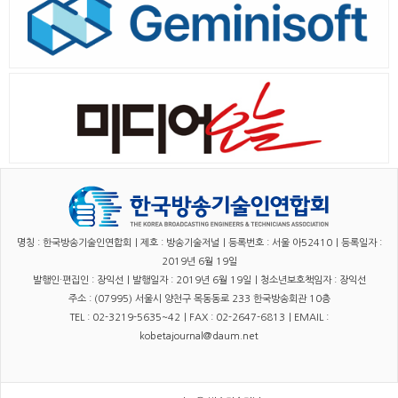
명칭 : 한국방송기술인연합회｜제호 : 방송기술저널｜등록번호 : 서울 아52410｜등록일자 :
2019년 6월 19일
발행인·편집인 : 장익선｜발행일자 : 2019년 6월 19일｜청소년보호책임자 : 장익선
주소 : (07995) 서울시 양천구 목동동로 233 한국방송회관 10층
TEL : 02-3219-5635~42｜FAX : 02-2647-6813｜EMAIL :
kobetajournal@daum.net