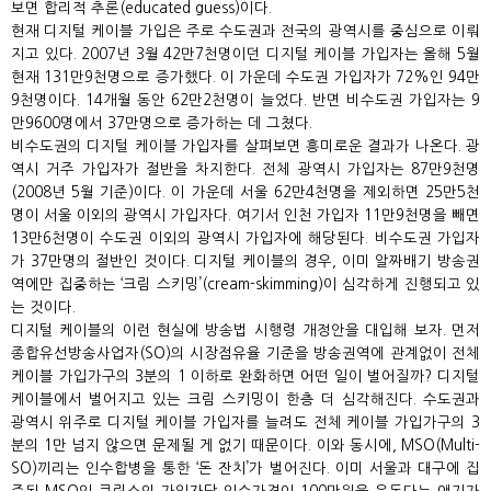
보면 합리적 추론(educated guess)이다.
현재 디지털 케이블 가입은 주로 수도권과 전국의 광역시를 중심으로 이뤄
지고 있다. 2007년 3월 42만7천명이던 디지털 케이블 가입자는 올해 5월
현재 131만9천명으로 증가했다. 이 가운데 수도권 가입자가 72%인 94만
9천명이다. 14개월 동안 62만2천명이 늘었다. 반면 비수도권 가입자는 9
만9600명에서 37만명으로 증가하는 데 그쳤다.
비수도권의 디지털 케이블 가입자를 살펴보면 흥미로운 결과가 나온다. 광
역시 거주 가입자가 절반을 차지한다. 전체 광역시 가입자는 87만9천명
(2008년 5월 기준)이다. 이 가운데 서울 62만4천명을 제외하면 25만5천
명이 서울 이외의 광역시 가입자다. 여기서 인천 가입자 11만9천명을 빼면
13만6천명이 수도권 이외의 광역시 가입자에 해당된다. 비수도권 가입자
가 37만명의 절반인 것이다. 디지털 케이블의 경우, 이미 알짜배기 방송권
역에만 집중하는 ‘크림 스키밍’(cream-skimming)이 심각하게 진행되고 있
는 것이다.
디지털 케이블의 이런 현실에 방송법 시행령 개정안을 대입해 보자. 먼저
종합유선방송사업자(SO)의 시장점유율 기준을 방송권역에 관계없이 전체
케이블 가입가구의 3분의 1 이하로 완화하면 어떤 일이 벌어질까? 디지털
케이블에서 벌어지고 있는 크림 스키밍이 한층 더 심각해진다. 수도권과
광역시 위주로 디지털 케이블 가입자를 늘려도 전체 케이블 가입가구의 3
분의 1만 넘지 않으면 문제될 게 없기 때문이다. 이와 동시에, MSO(Multi-
SO)끼리는 인수합병을 통한 ‘돈 잔치’가 벌어진다. 이미 서울과 대구에 집