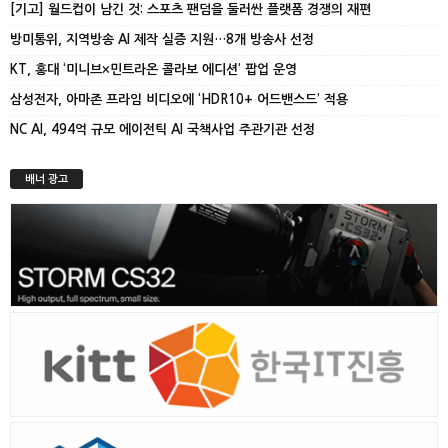
[기고] 월드컵이 남긴 것: 스포츠 팬덤을 둘러싼 플랫폼 경쟁의 재편
방미통위, 지역방송 AI 제작 실증 지원…8개 방송사 선정
KT, 홍대 ‘미니브×민트라온 콜라보 에디션’ 팝업 운영
삼성전자, 아마존 프라임 비디오에 ‘HDR10+ 어드밴스드’ 적용
NC AI, 494억 규모 에이전틱 AI 국책사업 주관기관 선정
배너 광고