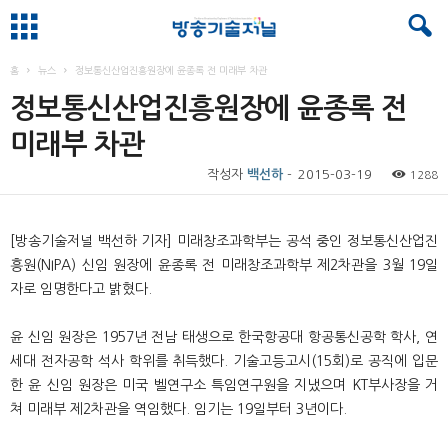
홈
뉴스
정보통신산업진흥원장에 윤종록 전 미래부 차관
정보통신산업진흥원장에 윤종록 전
미래부 차관
작성자
백선하
-
2015-03-19
1288
[
방송기술저널 백선하 기자
]
미래창조과학부는 공석 중인 정보통신산업진
흥원
(NIPA)
신임 원장에 윤종록 전 미래창조과학부 제
2
차관을
3
월
19
일
자로 임명한다고 밝혔다
.
윤 신임 원장은
1957
년 전남 태생으로 한국항공대 항공통신공학 학사
,
연
세대 전자공학 석사 학위를 취득했다
.
기술고등고시
(15
회
)
로 공직에 입문
한 윤 신임 원장은 미국 벨연구소 특임연구원을 지냈으며
KT
부사장을 거
쳐 미래부 제
2
차관을 역임했다
.
임기는
19
일부터
3
년이다
.