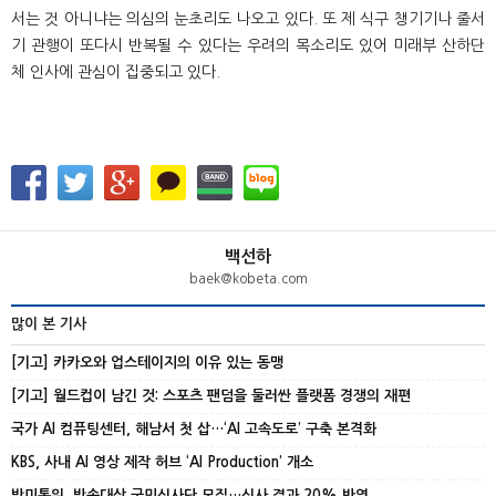
서는 것 아니냐는 의심의 눈초리도 나오고 있다
.
또 제 식구 챙기기나 줄서
기 관행이 또다시 반복될 수 있다는 우려의 목소리도 있어 미래부 산하단
체 인사에 관심이 집중되고 있다
.
백선하
baek@kobeta.com
많이 본 기사
[기고] 카카오와 업스테이지의 이유 있는 동맹
[기고] 월드컵이 남긴 것: 스포츠 팬덤을 둘러싼 플랫폼 경쟁의 재편
국가 AI 컴퓨팅센터, 해남서 첫 삽…‘AI 고속도로’ 구축 본격화
KBS, 사내 AI 영상 제작 허브 ‘AI Production’ 개소
방미통위, 방송대상 국민심사단 모집…심사 결과 20% 반영