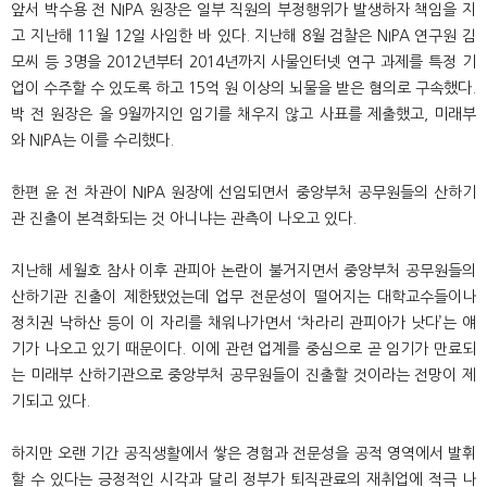
앞서 박수용 전
NIPA
원장은 일부 직원의 부정행위가 발생하자 책임을 지
고 지난해
11
월
12
일 사임한 바 있다
.
지난해
8
월 검찰은
NIPA
연구원 김
모씨 등
3
명을
2012
년부터
2014
년까지 사물인터넷 연구 과제를 특정 기
업이 수주할 수 있도록 하고
15
억 원 이상의 뇌물을 받은 혐의로 구속했다
.
박 전 원장은 올
9
월까지인 임기를 채우지 않고 사표를 제출했고
,
미래부
와
NIPA
는 이를 수리했다
.
한편 윤 전 차관이
NIPA
원장에 선임되면서 중앙부처 공무원들의 산하기
관 진출이 본격화되는 것 아니냐는 관측이 나오고 있다
.
지난해 세월호 참사 이후 관피아 논란이 불거지면서 중앙부처 공무원들의
산하기관 진출이 제한됐었는데 업무 전문성이 떨어지는 대학교수들이나
정치권 낙하산 등이 이 자리를 채워나가면서
‘
차라리 관피아가 낫다
’
는 얘
기가 나오고 있기 때문이다
.
이에 관련 업계를 중심으로 곧 임기가 만료되
는 미래부 산하기관으로 중앙부처 공무원들이 진출할 것이라는 전망이 제
기되고 있다
.
하지만 오랜 기간 공직생활에서 쌓은 경험과 전문성을 공적 영역에서 발휘
할 수 있다는 긍정적인 시각과 달리 정부가 퇴직관료의 재취업에 적극 나