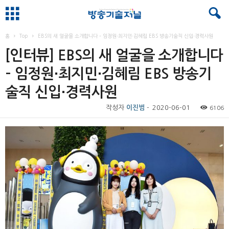
홈
Top
EBS의 새 얼굴을 소개합니다 – 임정원⋅최지민⋅김혜림 EBS 방송기술직 신입⋅경력사원
[인터뷰] EBS의 새 얼굴을 소개합니다
– 임정원⋅최지민⋅김혜림 EBS 방송기
술직 신입⋅경력사원
작성자
이진범
-
2020-06-01
6106