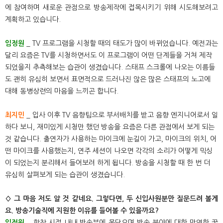
에 참여하며 새로운 관점으로 방송제작에 접목시키기 위해 시도해보려고
계획하고 있습니다.
임정원
_ TV 프로그램을 시청할 때의 태도가 많이 바뀌었습니다. 예전과는
달리 요즘은 TV를 시청하면서도 이 프로그램이 어떤 단계들을 거쳐 제작
되었을지 추측해보는 습관이 생겼습니다. 스태프 스크롤에 나오는 이름들
도 괜히 유심히 보면서 표면적으로 드러나진 않은 많은 스태프의 노고에
대해 동병상련의 마음을 느끼곤 합니다.
최지민
_ 입사 이후 TV 음향팀으로 부서배치를 받고 음향 엔지니어로서 일
하다 보니, 재미있게 시청만 했던 방송을 요즘은 다른 관점에서 보게 되는
것 같습니다. 출연자가 사용하는 마이크에 눈길이 가고, 마이크의 위치, 어
떤 마이크를 사용했는지, 연주 세션이 나오면 각각의 소리가 어떻게 믹싱
이 되었는지 분리해서 들어보려 하게 됩니다. 방송을 시청할 때 한 번 더
유심히 살펴보게 되는 습관이 생겼습니다.
◊ 그 마음 저도 알 것 같네요. 그렇다면, 두 신입사원분만 질문드려 볼게
요. 방송기술직에 지원한 이유를 들어볼 수 있을까요?
임정원
_ 학창 시절 내내 방송부에 몸담으며 방송 분야에 대한 막연한 꿈