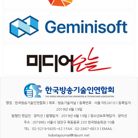
명칭 : 한국방송기술인연합회｜제호 : 방송기술저널｜등록번호 : 서울 아52410｜등록일자 :
2019년 6월 19일
발행인·편집인 : 장익선｜발행일자 : 2019년 6월 19일｜청소년보호책임자 : 장익선
주소 : (07995) 서울시 양천구 목동동로 233 한국방송회관 10층
TEL : 02-3219-5635~42｜FAX : 02-2647-6813｜EMAIL :
kobetajournal@daum.net