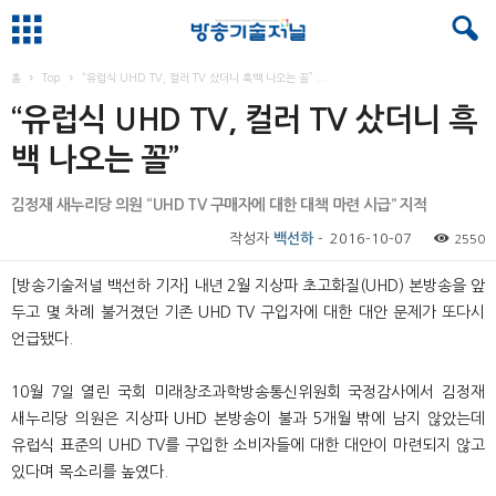
홈
Top
“유럽식 UHD TV, 컬러 TV 샀더니 흑백 나오는 꼴” ...
“유럽식 UHD TV, 컬러 TV 샀더니 흑
백 나오는 꼴”
김정재 새누리당 의원 “UHD TV 구매자에 대한 대책 마련 시급” 지적
작성자
백선하
-
2016-10-07
2550
[방송기술저널 백선하 기자] 내년 2월 지상파 초고화질(UHD) 본방송을 앞
두고 몇 차례 불거졌던 기존 UHD TV 구입자에 대한 대안 문제가 또다시
언급됐다.
10월 7일 열린 국회 미래창조과학방송통신위원회 국정감사에서 김정재
새누리당 의원은 지상파 UHD 본방송이 불과 5개월 밖에 남지 않았는데
유럽식 표준의 UHD TV를 구입한 소비자들에 대한 대안이 마련되지 않고
있다며 목소리를 높였다.