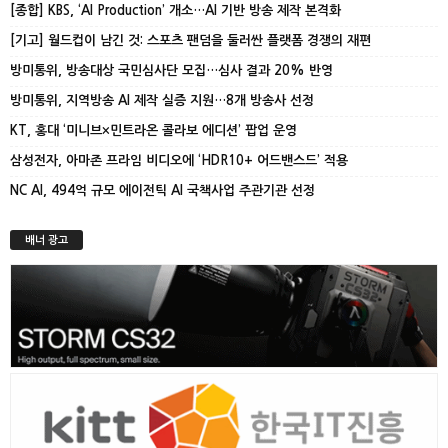
[종합] KBS, ‘AI Production’ 개소…AI 기반 방송 제작 본격화
[기고] 월드컵이 남긴 것: 스포츠 팬덤을 둘러싼 플랫폼 경쟁의 재편
방미통위, 방송대상 국민심사단 모집…심사 결과 20% 반영
방미통위, 지역방송 AI 제작 실증 지원…8개 방송사 선정
KT, 홍대 ‘미니브×민트라온 콜라보 에디션’ 팝업 운영
삼성전자, 아마존 프라임 비디오에 ‘HDR10+ 어드밴스드’ 적용
NC AI, 494억 규모 에이전틱 AI 국책사업 주관기관 선정
배너 광고