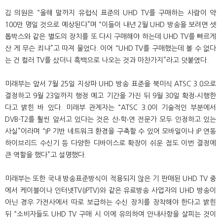
김 의원은 “올해 말까지 유럽식 표준의 UHD TV를 구매하는 사람이 약
100만 명일 것으로 예상된다”며 “이들이 내년 2월 UHD 방송을 보려면 셋
톱박스와 같은 별도의 장치를 또 다시 구매해야 하는데 UHD TV를 빠르게
산 게 무슨 죄냐”고 따져 물었다. 이어 “UHD TV를 구매했는데 볼 수 없다
는 건 컬러 TV를 샀더니 흑백으로 나오는 것과 마찬가지”라고 덧붙였다.
미래부는 앞서 7월 25일 지상파 UHD 방송 표준을 북미식 ATSC 3.0으로
결정하고 9월 23일까지 행정 예고 기간을 가진 뒤 9월 30일 확정‧시행한
다고 밝힌 바 있다. 미래부 관계자는 “ATSC 3.0이 기술적인 부분에서
DVB-T2를 훨씬 앞서고 있다는 것은 산‧학‧연 전문가 모두 인정하고 있는
사실”이라며 “IP 기반 네트워크 환경을 구축할 수 있어 모바일이나 IP 연동
하이브리드 수신기 등 다양한 디바이스로 확장이 쉬운 점도 이번 결정에
큰 역할을 했다”고 설명했다.
미래부는 또한 국내 방송표준방식이 적용되지 않은 기 판매된 UHD TV 중
에서 케이블이나 인터넷TV(IPTV)와 같은 유료방송 사업자의 UHD 방송이
아닌 경우 가전사에서 따로 보급하는 수신 장치를 장착해야 한다고 밝힌
뒤 “소비자들도 UHD TV 구매 시 이에 유의하여 안내사항을 살피는 것이