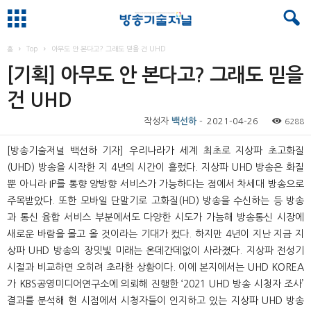
홈
Top
아무도 안 본다고? 그래도 믿을 건 UHD
[기획] 아무도 안 본다고? 그래도 믿을
건 UHD
작성자
백선하
-
2021-04-26
6288
[방송기술저널 백선하 기자] 우리나라가 세계 최초로 지상파 초고화질
(UHD) 방송을 시작한 지 4년의 시간이 흘렀다. 지상파 UHD 방송은 화질
뿐 아니라 IP를 통향 양방향 서비스가 가능하다는 점에서 차세대 방송으로
주목받았다. 또한 모바일 단말기로 고화질(HD) 방송을 수신하는 등 방송
과 통신 융합 서비스 부분에서도 다양한 시도가 가능해 방송통신 시장에
새로운 바람을 몰고 올 것이라는 기대가 컸다. 하지만 4년이 지난 지금 지
상파 UHD 방송의 장밋빛 미래는 온데간데없이 사라졌다. 지상파 전성기
시절과 비교하면 오히려 초라한 상황이다. 이에 본지에서는 UHD KOREA
가 KBS공영미디어연구소에 의뢰해 진행한 ‘2021 UHD 방송 시청자 조사’
결과를 분석해 현 시점에서 시청자들이 인지하고 있는 지상파 UHD 방송