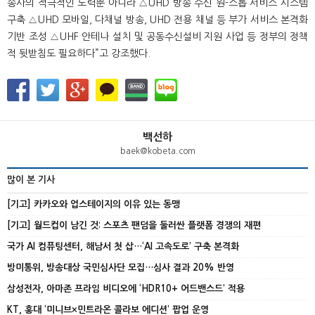
송사의 적극적인 노력뿐 아니라 △UHD 방송 수신 원-스톱 서비스 시스템
구축 △UHD 모바일, 다채널 방송, UHD 전용 채널 등 부가 서비스 본격화
기반 조성 △UHF 안테나 설치 및 공동수신설비 지원 사업 등 정부의 정책
적 뒷받침도 필요하다”고 강조했다.
백선하
baek@kobeta.com
많이 본 기사
[기고] 카카오와 업스테이지의 이유 있는 동맹
[기고] 월드컵이 남긴 것: 스포츠 팬덤을 둘러싼 플랫폼 경쟁의 재편
국가 AI 컴퓨팅센터, 해남서 첫 삽…‘AI 고속도로’ 구축 본격화
방미통위, 방송대상 국민심사단 모집…심사 결과 20% 반영
삼성전자, 아마존 프라임 비디오에 ‘HDR10+ 어드밴스드’ 적용
KT, 홍대 ‘미니브×민트라온 콜라보 에디션’ 팝업 운영