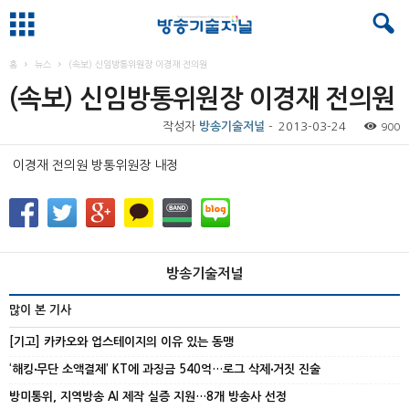
홈
뉴스
(속보) 신임방통위원장 이경재 전의원
(속보) 신임방통위원장 이경재 전의원
작성자
방송기술저널
-
2013-03-24
900
이경재 전의원 방통위원장 내정
방송기술저널
많이 본 기사
[기고] 카카오와 업스테이지의 이유 있는 동맹
‘해킹‧무단 소액결제’ KT에 과징금 540억…로그 삭제‧거짓 진술
방미통위, 지역방송 AI 제작 실증 지원…8개 방송사 선정