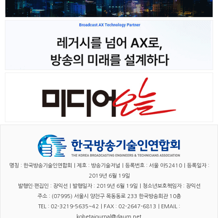
명칭 : 한국방송기술인연합회｜제호 : 방송기술저널｜등록번호 : 서울 아52410｜등록일자 :
2019년 6월 19일
발행인·편집인 : 장익선｜발행일자 : 2019년 6월 19일｜청소년보호책임자 : 장익선
주소 : (07995) 서울시 양천구 목동동로 233 한국방송회관 10층
TEL : 02-3219-5635~42｜FAX : 02-2647-6813｜EMAIL :
kobetajournal@daum.net