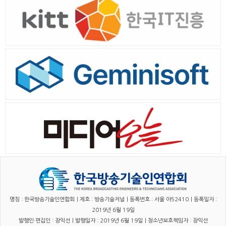
명칭 : 한국방송기술인연합회｜제호 : 방송기술저널｜등록번호 : 서울 아52410｜등록일자 :
2019년 6월 19일
발행인·편집인 : 장익선｜발행일자 : 2019년 6월 19일｜청소년보호책임자 : 장익선