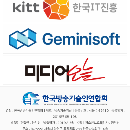
명칭 : 한국방송기술인연합회｜제호 : 방송기술저널｜등록번호 : 서울 아52410｜등록일자 :
2019년 6월 19일
발행인·편집인 : 장익선｜발행일자 : 2019년 6월 19일｜청소년보호책임자 : 장익선
주소 : (07995) 서울시 양천구 목동동로 233 한국방송회관 10층