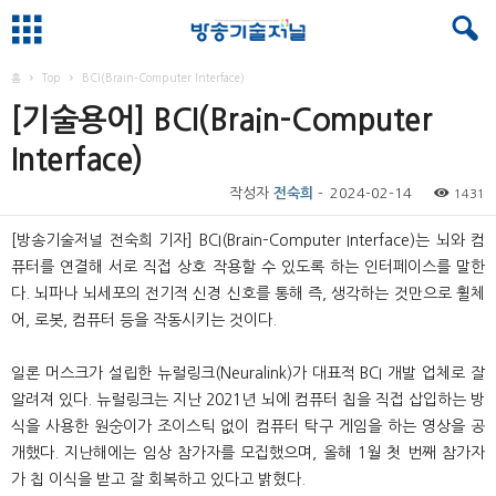
홈
Top
BCI(Brain–Computer Interface)
[기술용어] BCI(Brain–Computer
Interface)
작성자
전숙희
-
2024-02-14
1431
[방송기술저널 전숙희 기자] BCI(Brain–Computer Interface)는 뇌와 컴
퓨터를 연결해 서로 직접 상호 작용할 수 있도록 하는 인터페이스를 말한
다. 뇌파나 뇌세포의 전기적 신경 신호를 통해 즉, 생각하는 것만으로 휠체
어, 로봇, 컴퓨터 등을 작동시키는 것이다.
일론 머스크가 설립한 뉴럴링크(Neuralink)가 대표적 BCI 개발 업체로 잘
알려져 있다. 뉴럴링크는 지난 2021년 뇌에 컴퓨터 칩을 직접 삽입하는 방
식을 사용한 원숭이가 조이스틱 없이 컴퓨터 탁구 게임을 하는 영상을 공
개했다. 지난해에는 임상 참가자를 모집했으며, 올해 1월 첫 번째 참가자
가 칩 이식을 받고 잘 회복하고 있다고 밝혔다.