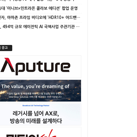
 홍대 ‘미니브×민트라온 콜라보 에디션’ 팝업 운영
삼성전자, 아마존 프라임 비디오에 ‘HDR10+ 어드밴스드’ 적용
NC AI, 494억 규모 에이전틱 AI 국책사업 주관기관 선정
 광고