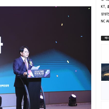
KT,
배너