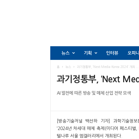
뉴스
기획
인터뷰
오피
홈
뉴스
과기정통부, ‘Next Media Korea 2024’ 개최 ...
과기정통부, ‘Next Medi
AI 발전에 따른 방송 및 매체 산업 전략 모색
[방송기술저널 백선하 기자] 과학기술정보
‘2024년 차세대 매체 축제(미디어 페스티벌, Ne
텔나루 서울 엠갤러리에서 개최된다.