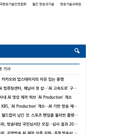
국방송기술인연합회
월간 방송과기술
방송기술교육원
본 기사
] 카카오와 업스테이지의 이유 있는 동맹
국가 AI 컴퓨팅센터, 해남서 첫 삽…‘AI 고속도로’ 구축 본격화
 사내 AI 영상 제작 허브 ‘AI Production’ 개소
[종합] KBS, ‘AI Production’ 개소…AI 기반 방송 제작 본격화
[기고] 월드컵이 남긴 것: 스포츠 팬덤을 둘러싼 플랫폼 경쟁의 재편
방미통위, 방송대상 국민심사단 모집…심사 결과 20% 반영
방미통위, 지역방송 AI 제작 실증 지원…8개 방송사 선정