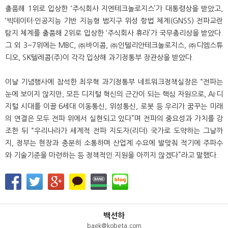
출품해 1위로 입상한 ‘주식회사 지엔테크놀로지스’가 대통령상을 받았고,
‘빅데이터·인공지능 기반 지능형 범지구 위성 항법 체계(GNSS) 전파교란
탐지 체계를 출품해 2위로 입상한 ‘주식회사 휴라’가 국무총리상을 받았다.
그 외 3~7위에는 MBC, ㈜바이콤, ㈜인텔리안테크놀로지스, ㈜디엠스튜
디오, SK텔레콤(주)이 각각 입상해 과기정통부 장관상을 받았다.
이날 기념행사에 참석한 최우혁 과기정통부 네트워크정책실장은 “전파는
눈에 보이지 않지만, 모든 디지털 혁신의 근간이 되는 핵심 자원으로, AI·디
지털 시대를 이끌 6세대 이동통신, 위성통신, 로봇 등 우리가 꿈꾸는 미래
의 연결은 모두 전파 위에서 실현되고 있다”며 전파의 중요성과 가치를 강
조한 뒤 “우리나라가 세계적 전파 지도자(리더) 국가로 도약하는 그날까
지, 정부는 현장과 충분히 소통하며 산업계 수요에 발맞춰 적기에 주파수
와 기술기준을 마련하는 등 정책적인 지원을 아끼지 않겠다”라고 말했다.
백선하
baek@kobeta.com