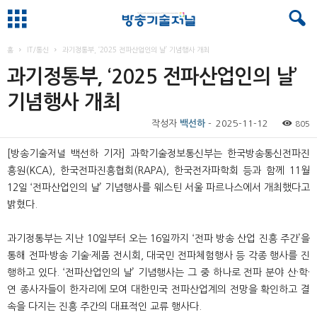
홈
IT/통신
과기정통부, ‘2025 전파산업인의 날’ 기념행사 개최
과기정통부, ‘2025 전파산업인의 날’
기념행사 개최
작성자
백선하
-
2025-11-12
805
[방송기술저널 백선하 기자] 과학기술정보통신부는 한국방송통신전파진
흥원(KCA), 한국전파진흥협회(RAPA), 한국전자파학회 등과 함께 11월
12일 ‘전파산업인의 날’ 기념행사를 웨스틴 서울 파르나스에서 개최했다고
밝혔다.
과기정통부는 지난 10일부터 오는 16일까지 ‘전파 방송 산업 진흥 주간’을
통해 전파·방송 기술·제품 전시회, 대국민 전파체험행사 등 각종 행사를 진
행하고 있다. ‘전파산업인의 날’ 기념행사는 그 중 하나로 전파 분야 산·학·
연 종사자들이 한자리에 모여 대한민국 전파산업계의 전망을 확인하고 결
속을 다지는 진흥 주간의 대표적인 교류 행사다.