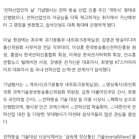
‘전파산업인의 날’ 기념행사는 전파 방송 산업 진흥 주간 ‘개막식’ 형태로
진행됐으나, 전파산업인의 자긍심을 더욱 제고하자는 취지에서 지난해부
터 그 명칭을 변경했고, 참석인원도 대폭 확대해 진행하게 됐다.
이날 현장에는 최우혁 과기정통부 네트워크정책실장, 김영관 방송미디어
통신위원회 사무처장 전담 직무대리, 이상훈 한국방송통신전파진흥원 원
장, 홍범식 한국전파진흥협회 회장, 이재성 한국전자파학회 회장, 안수훈
연합뉴스 텔레비전 사장, 강병준 전자신문 대표이사, 최영범 KT스카이라
이프 대표이사 등 국내 전파산업 산·학·연 관계자가 참석했다.
기념행사는 △격려사(과기정통부 네트워크정책실장), △영상축사(최민희
국회 과학기술정보방송통신위원회 위원장, 김현 더불어민주당 간사, 최형
두 국민의힘 간사), △전파방송 기술 대상 등 각종 시상식 △폐회식 순으로
진행됐으며, 행사장 인근 코엑스에서 △전파산업 학술회의, △대한민국 전
파산업 대전 등 다양한 부대행사가 마련돼 참석자들의 많은 관심을 끌었
다.
전파방송 기술대상 시상식에서는 ‘금속체 무선통신 기술(metalWave)’을