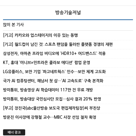
방송기술저널
많이 본 기사
[기고] 카카오와 업스테이지의 이유 있는 동맹
[기고] 월드컵이 남긴 것: 스포츠 팬덤을 둘러싼 플랫폼 경쟁의 재편
삼성전자, 아마존 프라임 비디오에 ‘HDR10+ 어드밴스드’ 적용
KT, 홍대 ‘미니브×민트라온 콜라보 에디션’ 팝업 운영
LG유플러스, 보안 기업 ‘파고네트웍스’ 인수…보안 체계 고도화
국가 AI 컴퓨팅센터, 해남서 첫 삽…‘AI 고속도로’ 구축 본격화
방미통위, 방송영상 AI 학습데이터 117만 건 무료 개방
방미통위, 방송대상 국민심사단 모집…심사 결과 20% 반영
[부고] 장진국(ubc울산방송 보도국 편집제작팀장)씨 부친상
방문진 이사장에 강형철 교수…MBC 사장 선임 절차 확정
배너 광고