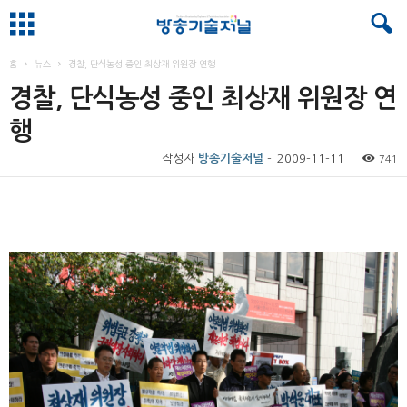
홈
뉴스
경찰, 단식농성 중인 최상재 위원장 연행
경찰, 단식농성 중인 최상재 위원장 연
행
작성자
방송기술저널
-
2009-11-11
741