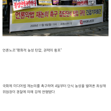
언론노조“평화적 농성 탄압, 권력의 횡포”
국회에 미디어법 재논의를 촉구하며 4일부터 단식 농성을 벌여온 최상재
위원장이 경찰에 의해 강제 연행됐다.