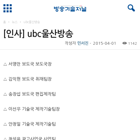
홈
뉴스
ubc울산방송
[인사] ubc울산방송
작성자
민서진
-
2015-04-01
1142
△
서영만 보도국 보도국장
△
김익현 보도국 취재팀장
△
송장섭 보도국 편집제작팀
△
이선우 기술국 제작기술팀장
△
안정일 기술국 제작기술팀
△
정성윤 광고사업국 사업팀