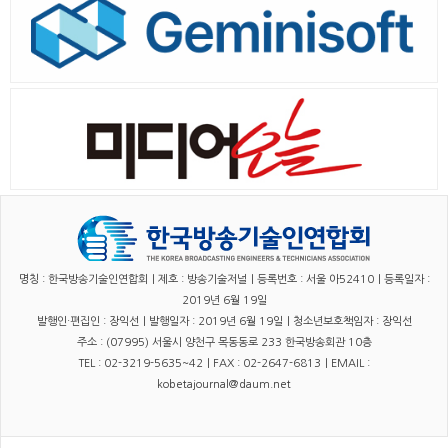
명칭 : 한국방송기술인연합회｜제호 : 방송기술저널｜등록번호 : 서울 아52410｜등록일자 :
2019년 6월 19일
발행인·편집인 : 장익선｜발행일자 : 2019년 6월 19일｜청소년보호책임자 : 장익선
주소 : (07995) 서울시 양천구 목동동로 233 한국방송회관 10층
TEL : 02-3219-5635~42｜FAX : 02-2647-6813｜EMAIL :
kobetajournal@daum.net