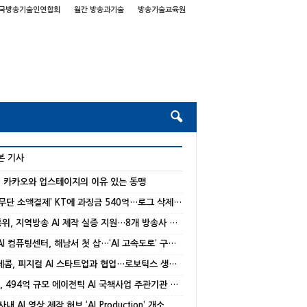
국방송기술인연합회
월간 방송과기술
방송기술교육원
본 기사
] 카카오와 업스테이지의 이유 있는 동맹
‘해킹‧무단 소액결제’ KT에 과징금 540억…로그 삭제‧거짓 진술
방미통위, 지역방송 AI 제작 실증 지원…8개 방송사 선정
국가 AI 컴퓨팅센터, 해남서 첫 삽…‘AI 고속도로’ 구축 본격화
SK텔레콤, 피지컬 AI 스타트업과 협업…로보틱스 생태계 강화
NC AI, 494억 규모 에이전틱 AI 국책사업 주관기관 선정
 사내 AI 영상 제작 허브 ‘AI Production’ 개소