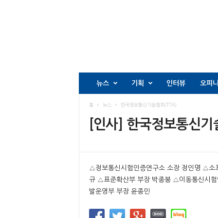
뉴스
기획
인터뷰
오피
홈
뉴스
한국정보통신기술협회(TTA)
[인사] 한국정보통신기술
△정보통신시험인증연구소 소장 정인명 △소프
규 △표준확산부 부장 박종봉 △이동통신시험
발운영부 부장 윤종민