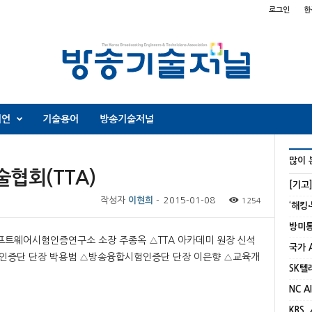
로그인
한
니언
기술용어
방송기술저널
많이 
협회(TTA)
[기고
작성자
이현희
-
2015-01-08
1254
트웨어시험인증연구소 소장 주종옥 △TTA 아카데미 원장 신석
인증단 단장 박용범 △방송융합시험인증단 단장 이은향 △교육개
KBS,