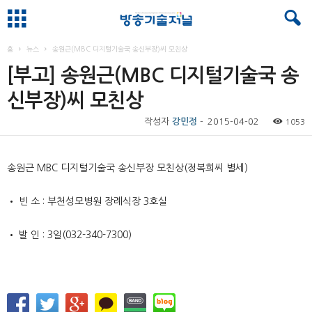
홈
뉴스
송원근(MBC 디지털기술국 송신부장)씨 모친상
[부고] 송원근(MBC 디지털기술국 송
신부장)씨 모친상
작성자
강민정
-
2015-04-02
1053
송원근
MBC
디지털기술국 송신부장 모친상
(
정복희씨 별세
)
•
빈 소
:
부천성모병원 장례식장
3
호실
•
발 인
: 3
일
(032-340-7300)