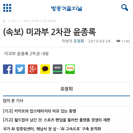
홈
뉴스
(속보) 미과부 2차관 윤종록
(속보) 미과부 2차관 윤종록
작성자
유정희
-
2013-03-24
1192
미과부 윤종록 2차관 내정
유정희
많이 본 기사
[기고] 카카오와 업스테이지의 이유 있는 동맹
[기고] 월드컵이 남긴 것: 스포츠 팬덤을 둘러싼 플랫폼 경쟁의 재편
국가 AI 컴퓨팅센터, 해남서 첫 삽…‘AI 고속도로’ 구축 본격화