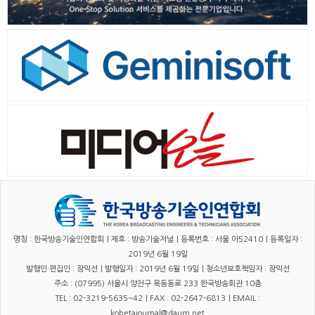
명칭 : 한국방송기술인연합회｜제호 : 방송기술저널｜등록번호 : 서울 아52410｜등록일자 :
2019년 6월 19일
발행인·편집인 : 장익선｜발행일자 : 2019년 6월 19일｜청소년보호책임자 : 장익선
주소 : (07995) 서울시 양천구 목동동로 233 한국방송회관 10층
TEL : 02-3219-5635~42｜FAX : 02-2647-6813｜EMAIL :
kobetajournal@daum.net