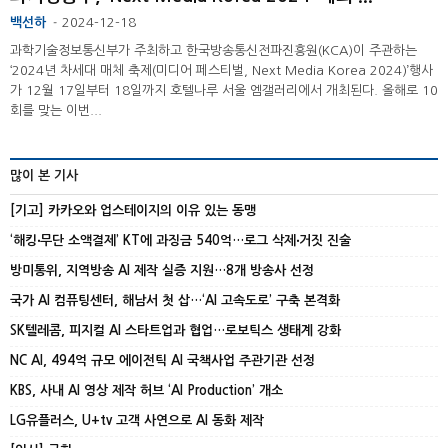
백선하
2024-12-18
-
과학기술정보통신부가 주최하고 한국방송통신전파진흥원(KCA)이 주관하는
‘2024년 차세대 매체 축제(미디어 페스티벌, Next Media Korea 2024)’행사
가 12월 17일부터 18일까지 호텔나루 서울 엠갤러리에서 개최된다. 올해로 10
회를 맞는 이번...
많이 본 기사
[기고] 카카오와 업스테이지의 이유 있는 동맹
‘해킹‧무단 소액결제’ KT에 과징금 540억…로그 삭제‧거짓 진술
방미통위, 지역방송 AI 제작 실증 지원…8개 방송사 선정
국가 AI 컴퓨팅센터, 해남서 첫 삽…‘AI 고속도로’ 구축 본격화
SK텔레콤, 피지컬 AI 스타트업과 협업…로보틱스 생태계 강화
NC AI, 494억 규모 에이전틱 AI 국책사업 주관기관 선정
KBS, 사내 AI 영상 제작 허브 ‘AI Production’ 개소
LG유플러스, U+tv 고객 사연으로 AI 동화 제작