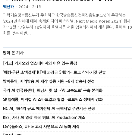
백선하
2024-12-18
-
과학기술정보통신부가 주최하고 한국방송통신전파진흥원(KCA)이 주관하는
‘2024년 차세대 매체 축제(미디어 페스티벌, Next Media Korea 2024)’행사
가 12월 17일부터 18일까지 호텔나루 서울 엠갤러리에서 개최된다. 올해로 10
회를 맞는 이번...
많이 본 기사
[기고] 카카오와 업스테이지의 이유 있는 동맹
‘해킹‧무단 소액결제’ KT에 과징금 540억…로그 삭제‧거짓 진술
방미통위, 지역방송 AI 제작 실증 지원…8개 방송사 선정
국가 AI 컴퓨팅센터, 해남서 첫 삽…‘AI 고속도로’ 구축 본격화
SK텔레콤, 피지컬 AI 스타트업과 협업…로보틱스 생태계 강화
NC AI, 494억 규모 에이전틱 AI 국책사업 주관기관 선정
KBS, 사내 AI 영상 제작 허브 ‘AI Production’ 개소
LG유플러스, U+tv 고객 사연으로 AI 동화 제작