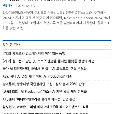
백선하
2024-12-18
-
과학기술정보통신부가 주최하고 한국방송통신전파진흥원(KCA)이 주관하는
‘2024년 차세대 매체 축제(미디어 페스티벌, Next Media Korea 2024)’행사
가 12월 17일부터 18일까지 호텔나루 서울 엠갤러리에서 개최된다. 올해로 10
회를 맞는 이번...
많이 본 기사
[기고] 카카오와 업스테이지의 이유 있는 동맹
[기고] 월드컵이 남긴 것: 스포츠 팬덤을 둘러싼 플랫폼 경쟁의 재편
국가 AI 컴퓨팅센터, 해남서 첫 삽…‘AI 고속도로’ 구축 본격화
KBS, 사내 AI 영상 제작 허브 ‘AI Production’ 개소
방미통위, 방송대상 국민심사단 모집…심사 결과 20% 반영
[종합] KBS, ‘AI Production’ 개소…AI 기반 방송 제작 본격화
KT, 홍대 ‘미니브×민트라온 콜라보 에디션’ 팝업 운영
삼성전자, 아마존 프라임 비디오에 ‘HDR10+ 어드밴스드’ 적용