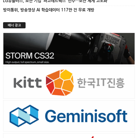
LG유플러스, 보안 기업 ‘파고네트웍스’ 인수…보안 체계 고도화
방미통위, 방송영상 AI 학습데이터 117만 건 무료 개방
배너 광고