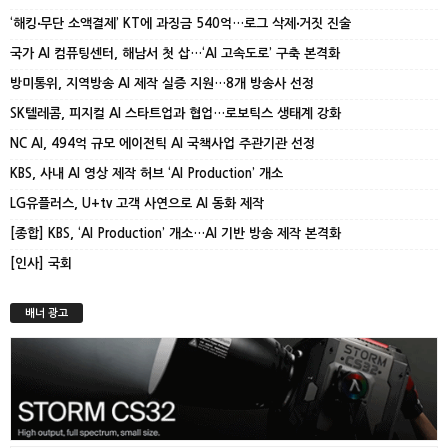
‘해킹‧무단 소액결제’ KT에 과징금 540억…로그 삭제‧거짓 진술
국가 AI 컴퓨팅센터, 해남서 첫 삽…‘AI 고속도로’ 구축 본격화
방미통위, 지역방송 AI 제작 실증 지원…8개 방송사 선정
SK텔레콤, 피지컬 AI 스타트업과 협업…로보틱스 생태계 강화
NC AI, 494억 규모 에이전틱 AI 국책사업 주관기관 선정
KBS, 사내 AI 영상 제작 허브 ‘AI Production’ 개소
LG유플러스, U+tv 고객 사연으로 AI 동화 제작
[종합] KBS, ‘AI Production’ 개소…AI 기반 방송 제작 본격화
[인사] 국회
배너 광고