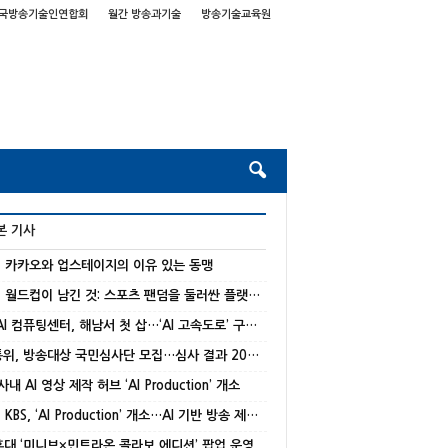
국방송기술인연합회
월간 방송과기술
방송기술교육원
본 기사
] 카카오와 업스테이지의 이유 있는 동맹
[기고] 월드컵이 남긴 것: 스포츠 팬덤을 둘러싼 플랫폼 경쟁의 재편
국가 AI 컴퓨팅센터, 해남서 첫 삽…‘AI 고속도로’ 구축 본격화
방미통위, 방송대상 국민심사단 모집…심사 결과 20% 반영
 사내 AI 영상 제작 허브 ‘AI Production’ 개소
[종합] KBS, ‘AI Production’ 개소…AI 기반 방송 제작 본격화
 홍대 ‘미니브×민트라온 콜라보 에디션’ 팝업 운영