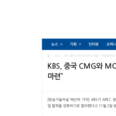
뉴스
기획
인터뷰
오피
홈
뉴스
KBS, 중국 CMG와 MOU 체결…“‘한한령’ 해제
KBS, 중국 CMG와 M
마련”
[방송기술저널 백선하 기자] KBS가 APEC
및 협력을 강화하기로 합의했다고 11월 2일 