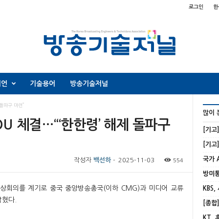
로그인
한
니언
기술용어
방송기술저널
 돌파구 마련”
많이 
OU 체결…“‘한한령’ 해제 돌파구
[기고
작성자
백선하
-
2025-11-03
554
 정상회의를 계기로 중국 중앙방송총국(이하 CMG)과 미디어 교류
KBS,
밝혔다.
KT,