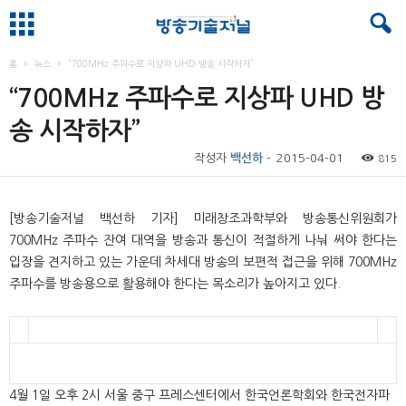
홈
뉴스
“700MHz 주파수로 지상파 UHD 방송 시작하자”
“700MHz 주파수로 지상파 UHD 방
송 시작하자”
작성자
백선하
-
2015-04-01
815
[
방송기술저널 백선하 기자
]
미래창조과학부와 방송통신위원회가
700MHz
주파수 잔여 대역을 방송과 통신이 적절하게 나눠 써야 한다는
입장을 견지하고 있는 가운데 차세대 방송의 보편적 접근을 위해
700MHz
주파수를 방송용으로 활용해야 한다는 목소리가 높아지고 있다
.
4
월
1
일 오후
2
시 서울 중구 프레스센터에서 한국언론학회와 한국전자파