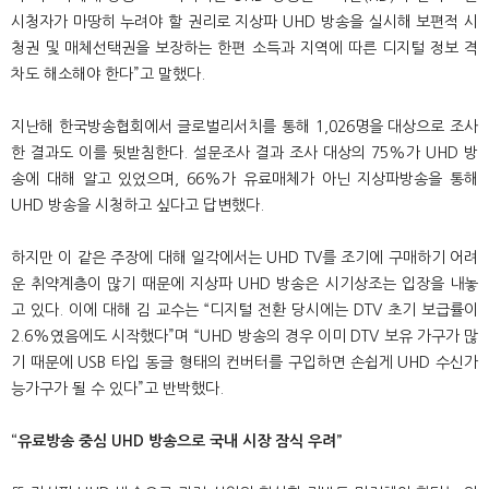
시청자가 마땅히 누려야 할 권리로 지상파
UHD
방송을 실시해 보편적 시
청권 및 매체선택권을 보장하는 한편 소득과 지역에 따른 디지털 정보 격
차도 해소해야 한다
”
고 말했다
.
지난해 한국방송협회에서 글로벌리서치를 통해
1,026
명을 대상으로 조사
한 결과도 이를 뒷받침한다
.
설문조사 결과 조사 대상의
75%
가
UHD
방
송에 대해 알고 있었으며
, 66%
가 유료매체가 아닌 지상파방송을 통해
UHD
방송을 시청하고 싶다고 답변했다
.
하지만 이 같은 주장에 대해 일각에서는
UHD TV
를 조기에 구매하기 어려
운 취약계층이 많기 때문에 지상파
UHD
방송은 시기상조는 입장을 내놓
고 있다
.
이에 대해 김 교수는
“
디지털 전환 당시에는
DTV
초기 보급률이
2.6%
였음에도 시작했다
”
며
“UHD
방송의 경우 이미
DTV
보유 가구가 많
기 때문에
USB
타입 동글 형태의 컨버터를 구입하면 손쉽게
UHD
수신가
능가구가 될 수 있다
”
고 반박했다
.
“
유료방송 중심
UHD
방송으로 국내 시장 잠식 우려
”