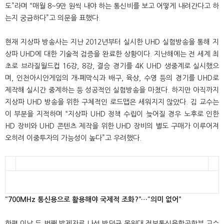
도
”
라며
“
매월
8~9
만 원씩 내야 하는 통신비를 보고 어떻게 내려간다고 하
는지 궁금하다
”
고 의문을 표했다
.
현재 지상파 방송사는 지난
2012
년부터 실시한
UHD
실험방송을 통해 지
상파
UHD
에 대한 기술적 검증을 완료한 상황이다
.
지난해에는 전 세계 최
초로 브라질월드컵
16
강
, 8
강
,
결승 경기를
4K UHD
생중계로 실시했으
며
,
인천아시안게임의 개
‧
폐막식과 배구
,
육상
,
수영 등의 경기를
UHD
로
제작해 실시간 중계하는 등 성공적인 실험방송을 마쳤다
.
하지만 아직까지
지상파
UHD
방송을 위한 구체적인 로드맵은 세워지지 않았다
.
김 교수는
이 부분을 지적하며
“
지상파
UHD
정책 수립이 늦어질 경우 노후로 인한
HD
장비와
UHD
콘텐츠 제작을 위한
UHD
장비의 별도 구매가 이루어져
오히려 이중투자의 가능성이 높다
”
고 우려했다
.
“700MHz
통신용으로 활용해야 국제적 조화
?”
…
“
의미 없어
”
한편 이날 두 번째 발제자로 나선 박덕규 목원대 정보통신융합공학부 교수