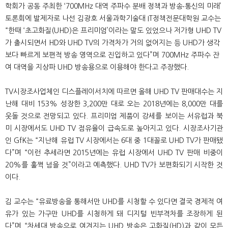
학회가 공동 주최한
‘700MHz
대역 주파수 분배 정책과 방송
‧
통신의 미래
’
토론회에 발제자로 나선 김광호 서울과학기술대
IT
정책전문대학원 교수는
“
한때
‘
초고화질
(UHD)
은 프리미엄
’
이라는 말도 있었으나 저가형
UHD TV
가 출시되면서
HD
와
UHD TV
의 가격차가 거의 없어지는 등
UHD
가 생각
보다 빠르게 보편적 방송 영역으로 진입하고 있다
”
며
700MHz
주파수 잔
여 대역을 지상파
UHD
방송용으로 이용해야 한다고 주장했다
.
TV
시장조사업체인 디스플레이서치에 따르면 올해
UHD TV
판매대수는 지
난해 대비
153%
성장한
3,200
만 대로 오는
2018
년에는
8,000
만 대를
웃돌 것으로 전망되고 있다
.
프리미엄 제품이 강세를 보이는 서유럽과 북
미 시장에서도
UHD TV
점유율이 급속도로 높아지고 있다
.
시장조사기관
인
GfK
는
“
지난해 유럽
TV
시장에서는
6
대 중
1
대꼴로
UHD TV
가 판매됐
다
”
며
“
이런 추세라면
2015
년에는 유럽 시장에서
UHD TV
판매 비중이
20%
를 훌쩍 넘을 것
”
이라고 예측했다
. UHD TV
가 보편화되기 시작한 것
이다
.
김 교수는
“
유료방송을 통해서만
UHD
를 시청할 수 있다면 결국 경제적 여
유가 있는 가구만
UHD
를 시청하게 돼 디지털 빈부격차를 조장하게 된
다
”
며
“
차세대 방송으로 여겨지는
UHD
방송은 고화질
(HD)
과 같이 모든