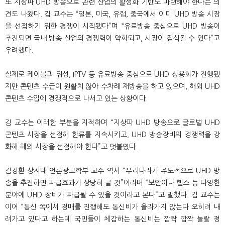
또 지상파
UHD
방송으로 관련 산업의 활성화 기반도 마련해야 한다는 의
견도 나왔다
.
김 교수는
“
일본
,
미국
,
유럽
,
중국에서 이미
UHD
방송 시장
을 선점하기 위한 경쟁이 시작됐다
”
며
“
유료방송 중심으로
UHD
방송이
추진되면 국내 방송 산업의 경쟁력이 약화되고
,
시장이 잠식될 수 있다
”
고
우려했다
.
실제로 케이블과 위성
, IPTV
등 유료방송 중심으로
UHD
상용화가 진행됐
지만 콘텐츠 수급이 원활치 않아 수차례 재방송을 하고 있으며
,
해외
UHD
콘텐츠 수입에 경쟁적으로 나서고 있는 상황이다
.
김 교수는 이러한 부분을 지적하며
“
지상파
UHD
방송으로 글로벌
UHD
콘텐츠 시장을 선점해 한류를 지속시키고
, UHD
방송장비의 경쟁력을 강
화해 해외 시장을 선점해야 한다
”
고 덧붙였다
.
김경환 상지대 언론광고학부 교수 역시
“
우리나라가 주도적으로
UHD
방
송을 추진하면 파급효과가 상당히 클 것
”
이라며
“
보안이나 헬스 등 다양한
분야에
UHD
장비가 파급될 수 있을 것이라고 본다
”
고 말했다
.
김 교수는
이어
“
통신 쪽에서 경매를 진행해도 통신비가 올라가지 않는다 오히려 내
려가고 있다고 하는데 국민들이 체감하는 통신비는 깜짝 깜짝 놀랄 정