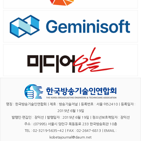
명칭 : 한국방송기술인연합회｜제호 : 방송기술저널｜등록번호 : 서울 아52410｜등록일자 :
2019년 6월 19일
발행인·편집인 : 장익선｜발행일자 : 2019년 6월 19일｜청소년보호책임자 : 장익선
주소 : (07995) 서울시 양천구 목동동로 233 한국방송회관 10층
TEL : 02-3219-5635~42｜FAX : 02-2647-6813｜EMAIL :
kobetajournal@daum.net