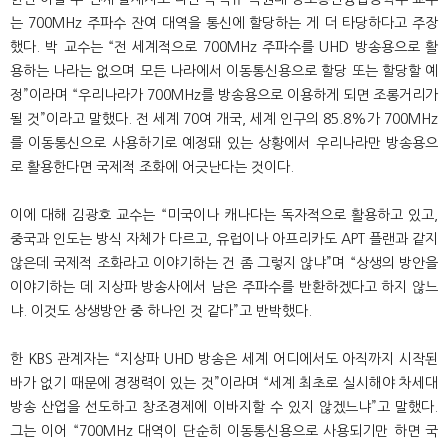
는
700MHz
주파수 잔여 대역을 통신에 할당하는 게 더 타당하다고 주장
했다
.
박 교수는
“
전 세계적으로
700MHz
주파수를
UHD
방송용으로 활
용하는 나라는 없으며 모든 나라에서 이동통신용으로 할당 또는 할당할 예
정
”
이라며
“
우리나라가
700MHz
를 방송용으로 이용하게 되면 조롱거리가
될 것
”
이라고 말했다
.
전 세계
70
여 개국
,
세계 인구의
85.8%
가
700MHz
를 이동통신으로 사용하기로 예정돼 있는 상황에서 우리나라만 방송용으
로 활용한다면 국제적 조화에 어긋난다는 것이다
.
이에 대해 김광호 교수는
“
미국이나 캐나다는 독자적으로 활용하고 있고
,
중국과 인도는 방식 자체가 다르고
,
유럽이나 아프리카도
APT
플랜과 같지
않은데 국제적 조화라고 이야기하는 건 좀 그렇지 않냐
”
며
“
상생의 방안을
이야기하는 데 지상파 방송사에서 남은 주파수를 반환하겠다고 하지 않느
냐
.
이것도 상생방안 중 하나인 것 같다
”
고 반박했다
.
한
KBS
관계자는
“
지상파
UHD
방송은 세계 어디에서도 아직까지 시작된
바가 없기 때문에 경쟁력이 있는 것
”
이라며
“
세계 최초로 실시해야 차세대
방송 산업을 선도하고 창조경제에 이바지할 수 있지 않겠느냐
”
고 말했다
.
그는 이어
“700MHz
대역이 단순히 이동통신용으로 사용되기만 하면 국