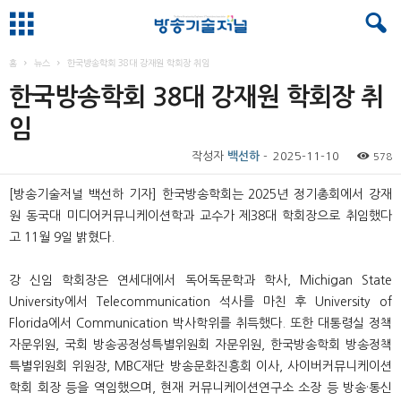
홈
뉴스
한국방송학회 38대 강재원 학회장 취임
한국방송학회 38대 강재원 학회장 취
임
작성자
백선하
-
2025-11-10
578
[방송기술저널 백선하 기자] 한국방송학회는 2025년 정기총회에서 강재
원 동국대 미디어커뮤니케이션학과 교수가 제38대 학회장으로 취임했다
고 11월 9일 밝혔다.
강 신임 학회장은 연세대에서 독어독문학과 학사, Michigan State
University에서 Telecommunication 석사를 마친 후 University of
Florida에서 Communication 박사학위를 취득했다. 또한 대통령실 정책
자문위원, 국회 방송공정성특별위원회 자문위원, 한국방송학회 방송정책
특별위원회 위원장, MBC재단 방송문화진흥회 이사, 사이버커뮤니케이션
학회 회장 등을 역임했으며, 현재 커뮤니케이션연구소 소장 등 방송·통신