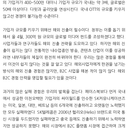
의 가입자가 400~500만 대이니 가입자 규모가 국내는 약 3배, 글로벌은
50배 이상이다. 다윗과 골리앗을 연상시킨다. 국내 OTT의 규모를 키우지
않고선 경쟁이 불가능한 수준이다.
가입자 규모를 키우기 위해선 해외 진출이 필수이다. 정부는 이를 돕기 위
해서 올 4월, 300억 원 규모의 글로벌 미디어 펀드를 조성하겠다고 했다.
사업자들과 연구자들도 해외 진출 전략을 도모하고 있다. 하지만 해외 진
출이 쉽지는 않다. 전통적인 내수업종인 방송, 콘텐츠 산업이 이를 성공하
려면 내부자들의 체질이 완전히 바뀌어야 한다. 우리는 많은 경험을 통해
서 이것이 쉽지 않다는 것을 잘 알고 있다. 해외사업자에게 판권을 넘기는
방식의 해외 진출 경험은 많지만, B2C 사업을 해본 적이 많지 않다. 해외
B2C 경험 인력을 영입할 필요가 있을 것이다.
과거의 많은 실패 경험은 우리의 발목을 잡는다. 페이스북보다 먼저 국내
에서 성공한 이천오백만 가입자의 싸이월드를 인수한 SK커뮤니케이션즈
는 미국, 일본, 대만, 베트남 등의 6개국에 진출하려고 오랫동안 노력했지
만 모두 실패하였다. SK텔레콤은 2006년 헬리오(Helio) 브랜드로 미국 통
신 시장을 두드렸지만 실패하였고 중국 등에도 진출하기 위해서 노력하였
지만 성공하지 못했다. 해외 시장에서 B2C 플랫폼 시장에 접근하여 크게