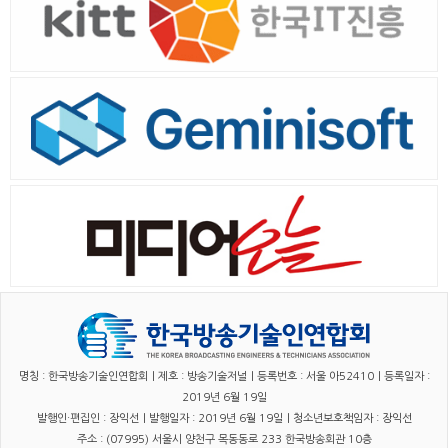
명칭 : 한국방송기술인연합회｜제호 : 방송기술저널｜등록번호 : 서울 아52410｜등록일자 :
2019년 6월 19일
발행인·편집인 : 장익선｜발행일자 : 2019년 6월 19일｜청소년보호책임자 : 장익선
주소 : (07995) 서울시 양천구 목동동로 233 한국방송회관 10층