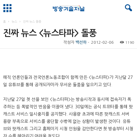
홈
뉴스
진짜 뉴스 돌풍
진짜 뉴스 <뉴스타파> 돌풍
작성자
백선하
-
2012-02-06
1190
해직 언론인들과 전국언론노동조합이 함께 만든 <뉴스타파>가 지난달 27
일 유튜브를 통해 공개되자마자 무서운 돌풍을 일으키고 있다.
지난달 27일 첫 선을 보인 <뉴스타파>는 방송시작과 동시에 접속자가 폭
주하는 등 폭발적인 반응을 이끌어 냈다. 30일에는 공식 트위터를 통해 팟
캐스트 서비스 일시중지를 공지했다. 사용량 초과에 따른 팟캐스트 서버
용량 부족으로 서비스를 중단할 수밖에 없는 상황이 발생한 것이다. 유튜
브와 팟캐스트 그리고 홈페이지 시청 인원을 감안한다면 첫 방송부터 시청
자 수를 헤아리기 어려울 정도다.