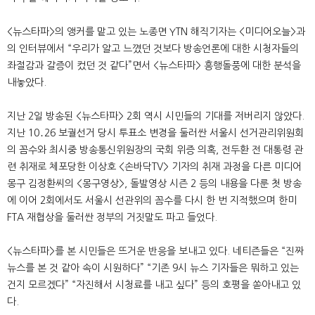
<뉴스타파>의 앵커를 맡고 있는 노종면 YTN 해직기자는 <미디어오늘>과
의 인터뷰에서 “우리가 알고 느꼈던 것보다 방송언론에 대한 시청자들의
좌절감과 갈증이 컸던 것 같다”면서 <뉴스타파> 흥행돌풍에 대한 분석을
내놓았다.
지난 2일 방송된 <뉴스타파> 2회 역시 시민들의 기대를 저버리지 않았다.
지난 10․26 보궐선거 당시 투표소 변경을 둘러싼 서울시 선거관리위원회
의 꼼수와 최시중 방송통신위원장의 국회 위증 의혹, 전두환 전 대통령 관
련 취재로 체포당한 이상호 <손바닥TV> 기자의 취재 과정을 다른 미디어
몽구 김정환씨의 <몽구영상>, 돌발영상 시즌 2 등의 내용을 다룬 첫 방송
에 이어 2회에서도 서울시 선관위의 꼼수를 다시 한 번 지적했으며 한미
FTA 재협상을 둘러싼 정부의 거짓말도 파고 들었다.
<뉴스타파>를 본 시민들은 뜨거운 반응을 보내고 있다. 네티즌들은 “진짜
뉴스를 본 것 같아 속이 시원하다” “기존 9시 뉴스 기자들은 뭐하고 있는
건지 모르겠다” “자진해서 시청료를 내고 싶다” 등의 호평을 쏟아내고 있
다.