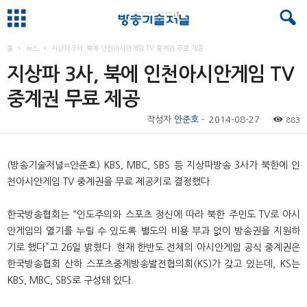
홈
뉴스
지상파 3사, 북에 인천아시안게임 TV 중계권 무료 제공
지상파 3사, 북에 인천아시안게임 TV
중계권 무료 제공
작성자
안준호
-
2014-08-27
883
(
방송기술저널
=
안준호
) KBS, MBC, SBS
등 지상파방송
3
사가 북한에 인
천아시안게임
TV
중계권을 무료 제공키로 결정했다
.
한국방송협회는
“
인도주의와 스포츠 정신에 따라 북한 주민도
TV
로 아시
안게임의 열기를 누릴 수 있도록 별도의 비용 부과 없이 방송권을 지원하
기로 했다
”
고
26
일 밝혔다
.
현재 한반도 전체의 아시안게임 공식 중계권은
한국방송협회 산하 스포츠중계방송발전협의회
(KS)
가 갖고 있는데
, KS
는
KBS, MBC, SBS
로 구성돼 있다
.