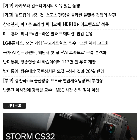
[기고] 카카오와 업스테이지의 이유 있는 동맹
[기고] 월드컵이 남긴 것: 스포츠 팬덤을 둘러싼 플랫폼 경쟁의 재편
삼성전자, 아마존 프라임 비디오에 ‘HDR10+ 어드밴스드’ 적용
KT, 홍대 ‘미니브×민트라온 콜라보 에디션’ 팝업 운영
LG유플러스, 보안 기업 ‘파고네트웍스’ 인수…보안 체계 고도화
국가 AI 컴퓨팅센터, 해남서 첫 삽…‘AI 고속도로’ 구축 본격화
방미통위, 방송영상 AI 학습데이터 117만 건 무료 개방
방미통위, 방송대상 국민심사단 모집…심사 결과 20% 반영
[부고] 장진국(ubc울산방송 보도국 편집제작팀장)씨 부친상
방문진 이사장에 강형철 교수…MBC 사장 선임 절차 확정
배너 광고