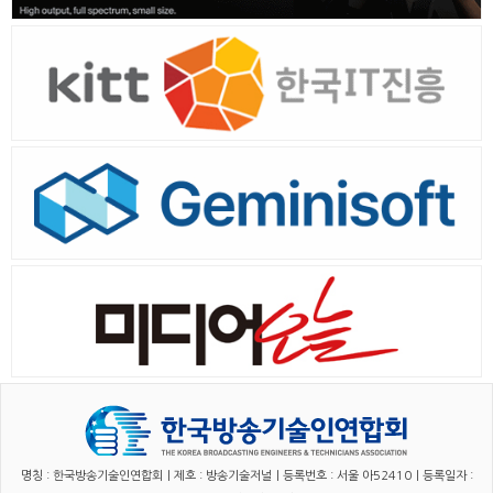
명칭 : 한국방송기술인연합회｜제호 : 방송기술저널｜등록번호 : 서울 아52410｜등록일자 :