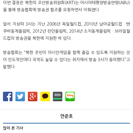
이번 결정은 북한의 조선방송위원회
(KRT)
는 아시아태평양방송연맹
(ABU)
을 통해 방송협회에 방송권 협조를 요청하면서 이뤄졌다
.
앞서 지상파
3
사는 지난
2006
년 독일월드컵
, 2010
년 남아공월드컵
ㆍ
밴
쿠버동계올림픽
, 2012
년 런던올림픽
, 2014
년 소치동계올림픽
ㆍ
브라질월
드컵의 방송권을 북한에 지원한 바 있다
.
방송협회는
“
북한 주민이 아시안게임을 함께 즐길 수 있도록 지원하는 것
이 인도적인데다 국격도 높일 수 있다는 취지에서 방송
3
사가 동의했다
”
고
말했다
.
안준호
많이 본 기사