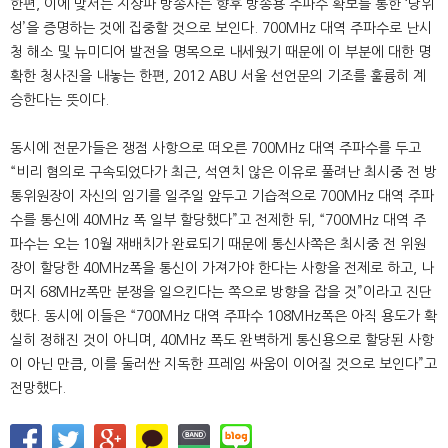
한편, 이에 맞서는 지상파 방송사는 향후 방송용 주파수 확보를 통한 ‘당위
성’을 증명하는 것에 집중할 것으로 보인다. 700MHz 대역 주파수로 난시
청 해소 및 뉴미디어 발전을 명목으로 내세웠기 때문에 이 부분에 대한 명
확한 청사진을 내놓는 한편, 2012 ABU 서울 선언문의 기조를 훌륭히 계
승한다는 뜻이다.
동시에 전문가들은 쟁점 사항으로 떠오른 700MHz 대역 주파수를 두고
“비리 혐의로 구속되었다가 최근, 석연치 않은 이유로 풀려난 최시중 전 방
통위원장이 자신의 임기를 일주일 앞두고 기습적으로 700MHz 대역 주파
수를 통신에 40MHz 폭 일부 할당했다”고 전제한 뒤, “700MHz 대역 주
파수는 오는 10월 재배치가 완료되기 때문에 통신사쪽은 최시중 전 위원
장이 할당한 40MHz폭을 통신이 가져가야 한다는 사항을 전제로 하고, 나
머지 68MHz폭만 분쟁을 일으킨다는 쪽으로 방향을 잡을 것”이라고 진단
했다. 동시에 이들은 “700MHz 대역 주파수 108MHz폭은 아직 용도가 확
실히 정해진 것이 아니며, 40MHz 폭도 완벽하게 통신용으로 할당된 사항
이 아닌 만큼, 이를 둘러싼 지독한 프레임 싸움이 이어질 것으로 보인다”고
전망했다.