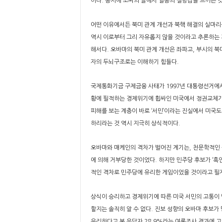
이다. 동시에 조씨의 글에서 일종의 절망감을 느끼는 것
어떤 이유에서든 북미 관계 개선과 북핵 해결의 실마리
역시 이로부터 그리 자유롭지 않을 것이라고 추론하는 
해서다. 오바마의 북미 관계 개선은 좌파고, 부시의 북
자의 두뇌구조로는 이해하기 힘들다.
국제통화기금 구제금융 사태가 1997년 대통령선거에
황에 필적하는 경제위기에 휩싸인 미국에서 정권교체가
피해를 보는 계층이 바로 ‘서민’이라는 진실에서 미국
하리라는 것 역시 지극히 상식적이다.
오바마와 매케인의 격차가 벌어진 계기는, 천문학적인
에 의해 거부당한 것이었다. 하지만 민주당 후보가 ‘흑인
적인 격차로 민주당에 유리한 게임이었을 것이라고 필
상식이 승리하고 경제위기에 따른 미국 서민의 고통이 
할지는 솔직히 알 수 없다. 진보 성향의 오바마 후보가
유리하다고 본 응답자 28.9%라는 여론조사 결과에 고