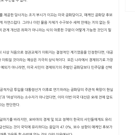
도 부인할 수 없다.
를 제공한 당사자는 조지 부시가 이끄는 미국 공화당이고, 매케인 공화당 후보
게 자연스럽다. 그러나 이런 물음 자체가 수구보수 세력 안에는 거의 없는 듯
미 관계 개선은 좌파가 아니라는 식의 야릇한 구분이 어떻게 가능한 것인지 필
서 사상 처음으로 정권교체가 이뤄지는 결정적인 계기였음을 인정한다면, 대공
 이뤄질 것이라는 예상은 지극히 상식적이다. 모든 나라에서 경제위기로 가장
도 예외가 아니라면, 미국 서민이 경제위기의 주범인 공화당보다 민주당을 선택
 공적자금 투입을 대통령선거 이후로 연기하려는 공화당의 주관적 욕망이 현실
’과 ‘여성’이라는 소수자가 아니었다면, 이미 이번 미국 대선은 오래 전에 압도
자는 판단한다.
덜하기를 바라지만, 오바마의 경제 및 외교 정책이 한국의 서민들에게도 유리
 당선되는 것이 국익에 유리하다는 응답자 47.0%, 보수 성향의 매케인 후보가
개를 갸우뚱 할 수밖에 없는 것도 이런 이유에서다.