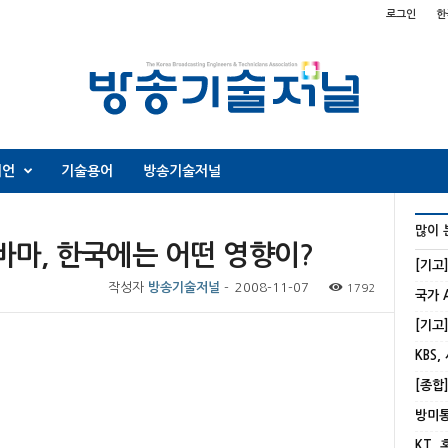
로그인
한
니언
기술용어
방송기술저널
많이 
바마, 한국에는 어떤 영향이?
[기고
작성자
방송기술저널
-
2008-11-07
1792
KBS,
KT,