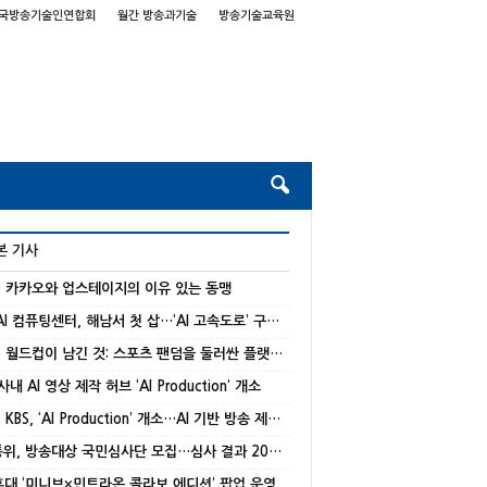
국방송기술인연합회
월간 방송과기술
방송기술교육원
본 기사
] 카카오와 업스테이지의 이유 있는 동맹
국가 AI 컴퓨팅센터, 해남서 첫 삽…‘AI 고속도로’ 구축 본격화
[기고] 월드컵이 남긴 것: 스포츠 팬덤을 둘러싼 플랫폼 경쟁의 재편
 사내 AI 영상 제작 허브 ‘AI Production’ 개소
[종합] KBS, ‘AI Production’ 개소…AI 기반 방송 제작 본격화
방미통위, 방송대상 국민심사단 모집…심사 결과 20% 반영
 홍대 ‘미니브×민트라온 콜라보 에디션’ 팝업 운영