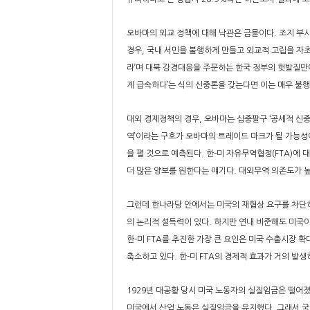
오바마의 외교 정책에 대해 낙관은 금물이다. 조지 부시
경우, 국내 서민을 불행하게 만들고 외교적 고립을 자
라’며 대북 강경대응을 주문하는 한국 정부의 헛발질만
게 급속하다’는 식의 신중론을 갖는다면 이는 매우 불행
대외 경제정책의 경우, 오바마는 십중팔구 ‘공세적 신중
역’이라는 구호가 오바마의 트레이드 마크가 될 가능성
을 펼 것으로 예측된다. 한-미 자유무역협정(FTA)에
더 많은 양보를 원한다는 얘기다. 대외무역 의존도가 
그런데 한나라당 안에서는 미국의 재협상 요구를 차단
의 논리적 설득력이 있다. 하지만 연내 비준해도 미국이
한-미 FTA를 추진한 가장 큰 요인은 미국 수출시장 
축소하고 있다. 한-미 FTA의 경제적 효과가 거의 발생
1929년 대공황 당시 미국 노동자의 실질임금은 떨어졌
미국에서 산업 노동은 실질임금을 유지했다. 그래서 국민