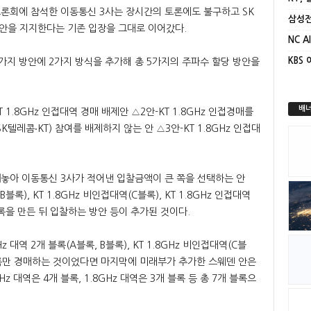
 토론회에 참석한 이동통신 3사는 장시간의 토론에도 불구하고 SK
 5안을 지지한다는 기존 입장을 그대로 이어갔다.
KBS
가지 방안에 2가지 방식을 추가해 총 5가지의 주파수 할당 방안을
배너
 1.8GHz 인접대역 경매 배제안 △2안-KT 1.8GHz 인접경매를
K텔레콤‧KT) 참여를 배제하지 않는 안 △3안-KT 1.8GHz 인접대
 내놓아 이동통신 3사가 적어낸 입찰금액이 큰 쪽을 선택하는 안
 B블록), KT 1.8GHz 비인접대역(C블록), KT 1.8GHz 인접대역
블록을 만든 뒤 입찰하는 방안 등이 추가된 것이다.
 대역 2개 블록(A블록, B블록), KT 1.8GHz 비인접대역(C블
4개 블록만 경매하는 것이었다면 마지막에 미래부가 추가한 스웨덴 안은
 대역은 4개 블록, 1.8GHz 대역은 3개 블록 등 총 7개 블록으