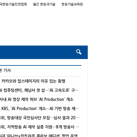
국방송기술인연합회
월간 방송과기술
방송기술교육원
본 기사
] 카카오와 업스테이지의 이유 있는 동맹
국가 AI 컴퓨팅센터, 해남서 첫 삽…‘AI 고속도로’ 구축 본격화
 사내 AI 영상 제작 허브 ‘AI Production’ 개소
[종합] KBS, ‘AI Production’ 개소…AI 기반 방송 제작 본격화
방미통위, 방송대상 국민심사단 모집…심사 결과 20% 반영
방미통위, 지역방송 AI 제작 실증 지원…8개 방송사 선정
 홍대 ‘미니브×민트라온 콜라보 에디션’ 팝업 운영