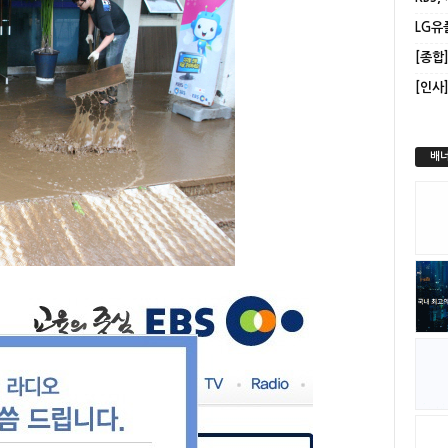
LG유
[인사
배너