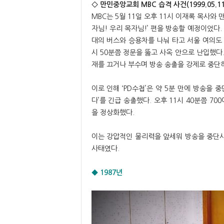
◇ 만민중앙교회 MBC 습격 사건(1999.05.11
MBC는 5월 11일 오후 11시 이재록 목사와 
자님! 우리 목자님!’ 편을 방송할 예정이었다.
대의 버스와 승용차를 나눠 타고 서울 여의도 M
시 50분쯤 정문을 뚫고 사옥 안으로 난입했다
재를 끄거나 부수며 방송 송출을 강제로 중단
이로 인해 ‘PD수첩’은 약 5분 만에 방송을
다’를 긴급 송출했다. 오후 11시 40분쯤 7
을 정상화했다.
이는 강압적인 물리력을 앞세워 방송을 중단시
사태였다.
◆ 1987년