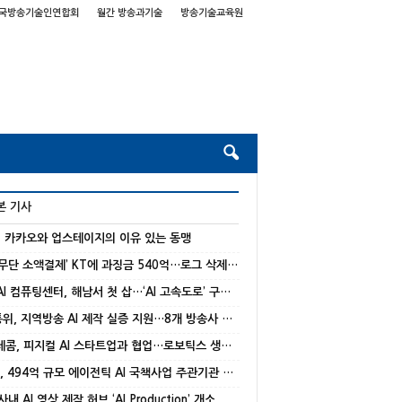
국방송기술인연합회
월간 방송과기술
방송기술교육원
본 기사
] 카카오와 업스테이지의 이유 있는 동맹
‘해킹‧무단 소액결제’ KT에 과징금 540억…로그 삭제‧거짓 진술
국가 AI 컴퓨팅센터, 해남서 첫 삽…‘AI 고속도로’ 구축 본격화
방미통위, 지역방송 AI 제작 실증 지원…8개 방송사 선정
SK텔레콤, 피지컬 AI 스타트업과 협업…로보틱스 생태계 강화
NC AI, 494억 규모 에이전틱 AI 국책사업 주관기관 선정
 사내 AI 영상 제작 허브 ‘AI Production’ 개소