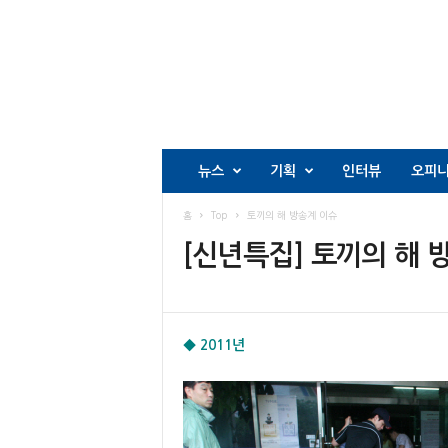
뉴스
기획
인터뷰
오피
홈
Top
토끼의 해 방송계 이슈
[신년특집] 토끼의 해 
◆ 2011년