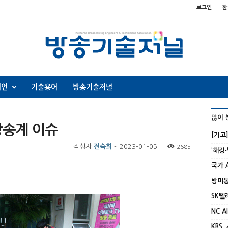
로그인
한
니언
기술용어
방송기술저널
많이 
방송계 이슈
[기고
작성자
전숙희
-
2023-01-05
2685
KBS,