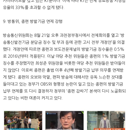
카이라이프를 갖고 있는 KT뿐이다. 이에 따라 KT는 전체 유료방송 시장점
유율의 33%를 초과할 수 없게 됐다.
9. 방통위, 종편 방발기금 면제 강행
방송통신위원회는 8월 21일 오후 과천정부청사에서 전체회의를 열고 ‘방
송통신발전기금 분담금 징수 및 부과 등에 관한 고시 전부 개정안’을 의결
했다. 개정안에 따르면 종편과 보도전문채널의 방발기금 징수율은 0.5%
로 2016년부터 적용된다. 이날 야당 추천 위원들은 종편의 1% 방발기금
징수를 주장했지만 최성준 위원장을 비롯한 여당 추천 위원들은 받아들이
지 않았다. 이로써 종편은 출범 이후 4년째 방발기금 납부 의무를 면제받
게 됐다. 종편의 오보와 막말, 편파 방송에 대해서만 유독 느슨한 잣대를
들이대고 있는 정부가 OBS와 형평성 논란이 일고 있는 종편의 방발기금
납부 면제를 또 다시 결정하자 정부의 ‘종편 감싸기’ 본색이 다시 노골화되
고 있다는 비판 여론이 커지고 있다.