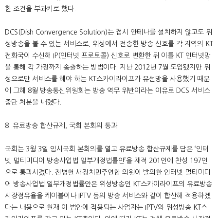
한 조건을 부과키로 했다.
DCS(Dish Convergence Solution)는 접시 안테나를 설치하지 않고도 위
성방송을 볼 수 있는 서비스로, 위성에서 전송한 방송 신호를 각 지역의 KT
전화국이 수신해 IP(인터넷 프로토콜) 신호로 변환한 뒤 이를 KT 인터넷망
을 통해 각 가정까지 송출하는 방법이다. 지난 2012년 7월 도입됐지만 위
성으로만 서비스를 해야 하는 KT스카이라이프가 유선망을 사용했기 때문
에 그해 8월 방송통신위원회는 방송 역무 위반이라는 이유로 DCS 서비스
중단 처분을 내렸다.
8. 유료방송 합산규제, 국회 본회의 통과
국회는 3월 3일 임시국회 본회의를 열고 유료방송 합산규제를 담은 ‘인터
넷 멀티미디어 방송사업법 일부개정법률안’을 재적 201인에 찬성 197인
으로 통과시켰다. 전병헌 새정치민주연합 의원이 발의한 인터넷 멀티미디
어 방송사업법 일부개정법률안은 위성방송인 KT스카이라이프의 유료방송
시장점유율을 케이블이나 IPTV 등의 방송 서비스와 같이 합산해 적용하겠
다는 내용으로 현재 이 법안에 적용되는 사업자는 IPTV와 위성방송 KT스