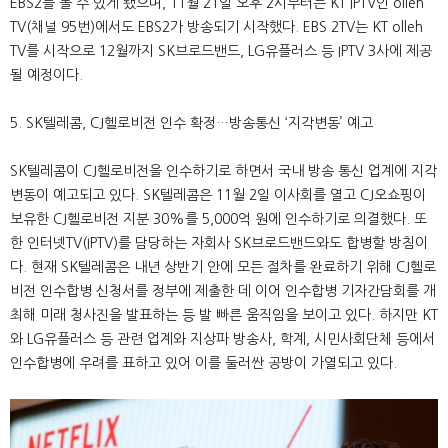
EBS2를 볼 수 있게 됐으며, 11월 21일 오후 2시부터는 KT IPTV인 olleh
TV(채널 95번)에서도 EBS2가 방송되기 시작했다. EBS 2TV는 KT olleh
TV를 시작으로 12월까지 SK브로드밴드, LG유플러스 등 IPTV 3사에 제공
될 예정이다.
5. SK텔레콤, CJ헬로비전 인수 확정…방송통신 ‘지각변동’ 예고
SK텔레콤이 CJ헬로비전을 인수하기로 하면서 국내 방송 통신 업계에 지각
변동이 예고되고 있다. SK텔레콤은 11월 2일 이사회를 열고 CJ오쇼핑이
보유한 CJ헬로비전 지분 30%를 5,000억 원에 인수하기로 의결했다. 또
한 인터넷TV(IPTV)를 담당하는 자회사 SK브로드밴드와도 합병할 방침이
다. 현재 SK텔레콤은 내년 상반기 안에 모든 절차를 완료하기 위해 CJ헬로
비전 인수합병 신청서를 정부에 제출한 데 이어 인수합병 기자간담회를 개
최해 미래 청사진을 발표하는 등 발 빠른 움직임을 보이고 있다. 하지만 KT
와 LG유플러스 등 관련 업계와 지상파 방송사, 학계, 시민사회단체 등에서
인수합병에 우려를 표하고 있어 이를 둘러싼 공방이 가열되고 있다.