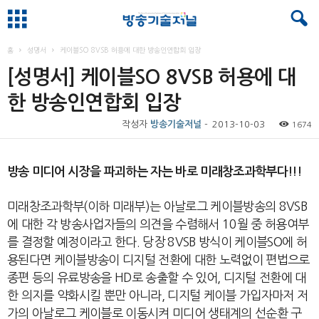
홈
성명서
케이블SO 8VSB 허용에 대한 방송인연합회 입장
[성명서] 케이블SO 8VSB 허용에 대
한 방송인연합회 입장
작성자
방송기술저널
-
2013-10-03
1674
방송 미디어 시장을 파괴하는 자는 바로 미래창조과학부다
!!!
미래창조과학부
(
이하 미래부
)
는 아날로그 케이블방송의
8VSB
에 대한 각 방송사업자들의 의견을 수렴해서
10
월 중 허용여부
를 결정할 예정이라고 한다
.
당장
8VSB
방식이 케이블
SO
에 허
용된다면 케이블방송이 디지털 전환에 대한 노력없이 편법으로
종편 등의 유료방송을
HD
로 송출할 수 있어
,
디지털 전환에 대
한 의지를 약화시킬 뿐만 아니라
,
디지털 케이블 가입자마저 저
가의 아날로그 케이블로 이동시켜 미디어 생태계의 선순환 구