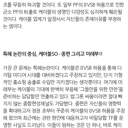
조를 무참히 파괴할 것이다
.
또 일부
PP
의
8VSB
허용으로 인한
군소
PP
의 퇴출로 케이블의 생명인 다양성도 심각하게 훼손될
것이다
.
케이블 업계가 앞장서서 자신들의 존재이유를 부정하
는 셈이다
.
특혜 논란의 중심
,
케이블
SO
∙
종편 그리고 미래부
!!
가장 큰 문제는 특혜논란이다
.
케이블은
8VSB
허용을 통해 디
지털 미디어 시대를 대비하겠다고 주장하
고
있지만
,
단지 기형
적인 홈쇼핑 송출료 수입만 지키겠다는 생각뿐이다
.
여기에 미
래부는 케이블의 기대에 완벽히 부응해
‘
그들만을 위한 만찬
’
을
준비하는 답답함만 연출하고 있다
.
밥그릇 싸움이라면 절대 빠
지지 않는 종합편성채널도 가담했다
.
종편은 자신들의 영향력
을 확대하고자 정권 초부터 꾸준히 케이블의
8VSB
허용을 주장
해 왔으며 최근에는 관련 현안에 대응하고자 비밀담합
TF
를 운
영한 사실도 드러났다
.
이들이 원하는 것은 단 하나
,
바로 케이