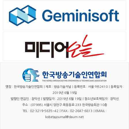
명칭 : 한국방송기술인연합회｜제호 : 방송기술저널｜등록번호 : 서울 아52410｜등록일자 :
2019년 6월 19일
발행인·편집인 : 장익선｜발행일자 : 2019년 6월 19일｜청소년보호책임자 : 장익선
주소 : (07995) 서울시 양천구 목동동로 233 한국방송회관 10층
TEL : 02-3219-5635~42｜FAX : 02-2647-6813｜EMAIL :
kobetajournal@daum.net