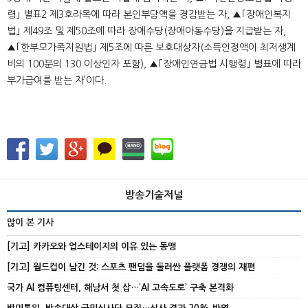
령｣ 별표2 제3호라목에 따라 본인부담액을 경감받는 자
,
▲
｢장애인복지
법｣ 제49조 및 제50조에 따라 장애수당(장애아동수당)을 지급받는 자
,
▲｢한부모가족지원법｣ 제5조에 따른 보호대상자(소득인정액이 최저생계
비의 100분의 130 이상인자 포함)
,
▲｢장애인연금법 시행령｣ 별표에 따라
부가급여를 받는 자’이다.
방송기술저널
많이 본 기사
[기고] 카카오와 업스테이지의 이유 있는 동맹
[기고] 월드컵이 남긴 것: 스포츠 팬덤을 둘러싼 플랫폼 경쟁의 재편
국가 AI 컴퓨팅센터, 해남서 첫 삽…‘AI 고속도로’ 구축 본격화