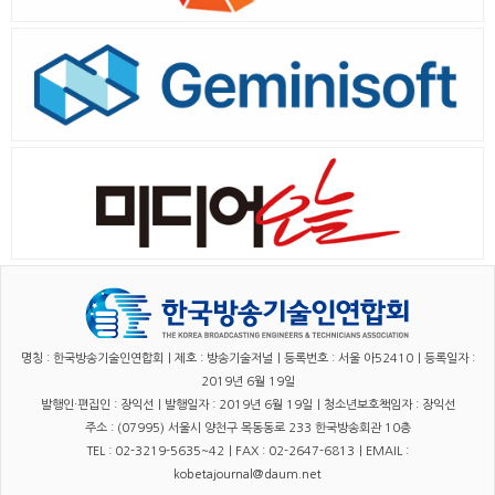
명칭 : 한국방송기술인연합회｜제호 : 방송기술저널｜등록번호 : 서울 아52410｜등록일자 :
2019년 6월 19일
발행인·편집인 : 장익선｜발행일자 : 2019년 6월 19일｜청소년보호책임자 : 장익선
주소 : (07995) 서울시 양천구 목동동로 233 한국방송회관 10층
TEL : 02-3219-5635~42｜FAX : 02-2647-6813｜EMAIL :
kobetajournal@daum.net