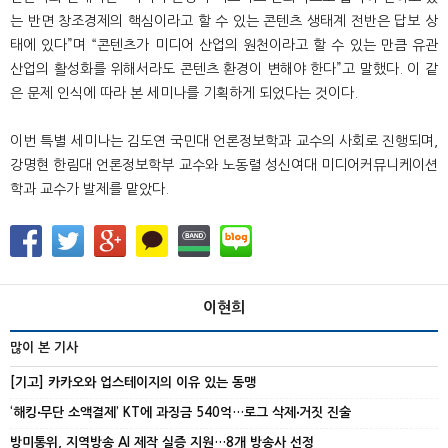
는 반면 창조경제의 핵심이라고 할 수 있는 콘텐츠 생태계 전반은 답보 상
태에 있다
”
며
“
콘텐츠가 미디어 산업의 원천이라고 할 수 있는 만큼 유관
산업의 활성화를 위해서라도 콘텐츠 환경이 변해야 한다
”
고 말했다
.
이 같
은 문제 인식에 따라 본 세미나를 기획하게 되었다는 것이다
.
이번 특별 세미나는 김도연 국민대 언론정보학과 교수의 사회로 진행되며
,
강명현 한림대 언론정보학부 교수와 노동렬 성신여대 미디어커뮤니케이션
학과 교수가 발제를 맡았다
.
이현희
많이 본 기사
[기고] 카카오와 업스테이지의 이유 있는 동맹
‘해킹‧무단 소액결제’ KT에 과징금 540억…로그 삭제‧거짓 진술
방미통위, 지역방송 AI 제작 실증 지원…8개 방송사 선정