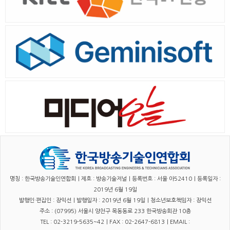
명칭 : 한국방송기술인연합회｜제호 : 방송기술저널｜등록번호 : 서울 아52410｜등록일자 :
2019년 6월 19일
발행인·편집인 : 장익선｜발행일자 : 2019년 6월 19일｜청소년보호책임자 : 장익선
주소 : (07995) 서울시 양천구 목동동로 233 한국방송회관 10층
TEL : 02-3219-5635~42｜FAX : 02-2647-6813｜EMAIL :