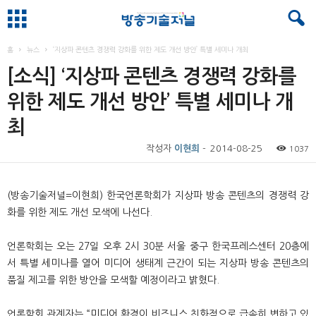
홈
뉴스
‘지상파 콘텐츠 경쟁력 강화를 위한 제도 개선 방안’ 특별 세미나 개최
[소식] ‘지상파 콘텐츠 경쟁력 강화를
위한 제도 개선 방안’ 특별 세미나 개
최
작성자
이현희
-
2014-08-25
1037
(
방송기술저널
=
이현희
)
한국언론학회가 지상파 방송 콘텐츠의 경쟁력 강
화를 위한 제도 개선 모색에 나선다
.
언론학회는 오는
27
일 오후
2
시
30
분 서울 중구 한국프레스센터
20
층에
서 특별 세미나를 열어 미디어 생태계 근간이 되는 지상파 방송 콘텐츠의
품질 제고를 위한 방안을 모색할 예정이라고 밝혔다
.
언론학회 관계자는
“
미디어 환경이 비즈니스 친화적으로 급속히 변하고 있