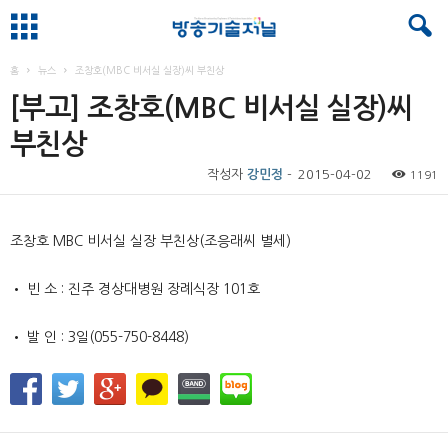
홈
뉴스
조창호(MBC 비서실 실장)씨 부친상
[부고] 조창호(MBC 비서실 실장)씨
부친상
작성자
강민정
-
2015-04-02
1191
조창호
MBC
비서실 실장 부친상
(
조응래씨 별세
)
•
빈 소
:
진주 경상대병원 장례식장
101
호
•
발 인
: 3
일
(055-750-8448)