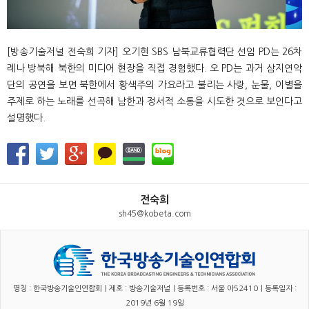
[방송기술저널 전숙희 기자] 오기현 SBS 남북교류협력단 선임 PD는 26차
례나 방북해 북한의 미디어 현장을 직접 경험했다. 오 PD는 과거 삼지연악
단의 공연을 보면 북한에서 황색주의 가요라고 불리는 사랑, 눈물, 이별을
주제로 하는 노래를 선곡해 남한과 정서적 소통을 시도한 것으로 보인다고
설명했다.
전숙희
sh45@kobeta.com
명칭 : 한국방송기술인연합회｜제호 : 방송기술저널｜등록번호 : 서울 아52410｜등록일자 :
2019년 6월 19일