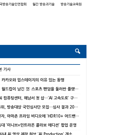
국방송기술인연합회
월간 방송과기술
방송기술교육원
본 기사
] 카카오와 업스테이지의 이유 있는 동맹
[기고] 월드컵이 남긴 것: 스포츠 팬덤을 둘러싼 플랫폼 경쟁의 재편
국가 AI 컴퓨팅센터, 해남서 첫 삽…‘AI 고속도로’ 구축 본격화
방미통위, 방송대상 국민심사단 모집…심사 결과 20% 반영
삼성전자, 아마존 프라임 비디오에 ‘HDR10+ 어드밴스드’ 적용
 홍대 ‘미니브×민트라온 콜라보 에디션’ 팝업 운영
 사내 AI 영상 제작 허브 ‘AI Production’ 개소