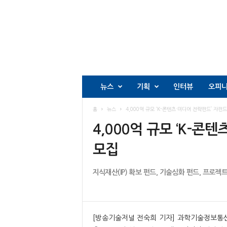
뉴스
기획
인터뷰
오피
홈
뉴스
4,000억 규모 ‘K-콘텐츠·미디어 전략펀드’ 자펀드 
4,000억 규모 ‘K-콘
모집
지식재산(IP) 확보 펀드, 기술심화 펀드, 프로젝
[방송기술저널 전숙희 기자] 과학기술정보