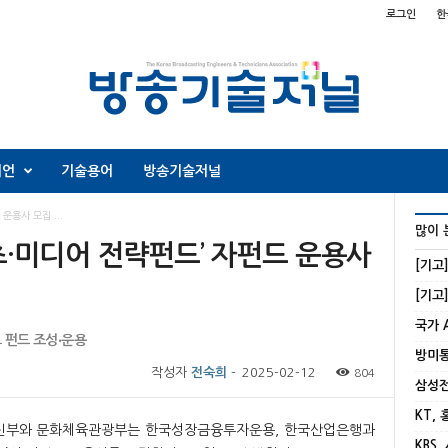
로그인
한
니언
기술용어
방송기술저널
운용사 모집 ...
많이 
텐츠·미디어 전략펀드’ 자펀드 운용사
[기고
트 펀드 조성‧운용
작성자
전숙희
-
2025-02-12
804
KT,
통신부와 문화체육관광부는 한국성장금융투자운용, 한국산업은행과
KBS,