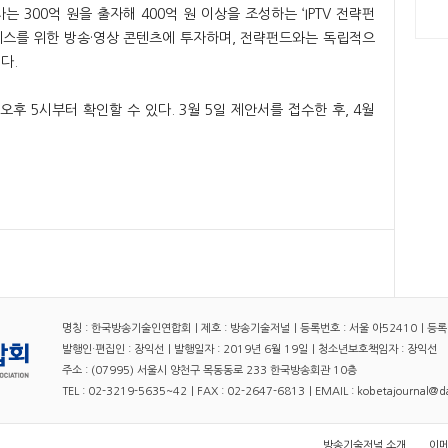
는 300억 원을 출자해 400억 원 이상을 조성하는 ‘IPTV 전략펀
 서비스를 위한 방송·영상 콘텐츠에 투자하며, 전략펀드와는 독립적으
다.
오후 5시부터 확인할 수 있다. 3월 5일 제안서를 접수한 후, 4월
명칭 : 한국방송기술인연합회｜제호 : 방송기술저널｜등록번호 : 서울 아52410｜등록일자
발행인·편집인 : 장익선｜발행일자 : 2019년 6월 19일｜청소년보호책임자 : 장익선
주소 : (07995) 서울시 양천구 목동동로 233 한국방송회관 10층
TEL : 02-3219-5635~42｜FAX : 02-2647-6813｜EMAIL : kobetajournal@
방송기술저널 소개
이