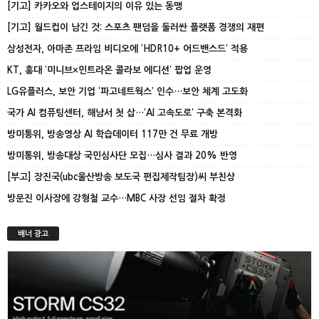
[기고] 카카오와 업스테이지의 이유 있는 동맹
[기고] 월드컵이 남긴 것: 스포츠 팬덤을 둘러싼 플랫폼 경쟁의 재편
삼성전자, 아마존 프라임 비디오에 ‘HDR10+ 어드밴스드’ 적용
KT, 홍대 ‘미니브×민트라온 콜라보 에디션’ 팝업 운영
LG유플러스, 보안 기업 ‘파고네트웍스’ 인수…보안 체계 고도화
국가 AI 컴퓨팅센터, 해남서 첫 삽…‘AI 고속도로’ 구축 본격화
방미통위, 방송영상 AI 학습데이터 117만 건 무료 개방
방미통위, 방송대상 국민심사단 모집…심사 결과 20% 반영
[부고] 장진국(ubc울산방송 보도국 편집제작팀장)씨 부친상
방문진 이사장에 강형철 교수…MBC 사장 선임 절차 확정
배너 광고