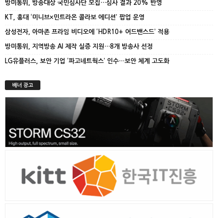
방미통위, 방송대상 국민심사단 모집…심사 결과 20% 반영
KT, 홍대 ‘미니브×민트라온 콜라보 에디션’ 팝업 운영
삼성전자, 아마존 프라임 비디오에 ‘HDR10+ 어드밴스드’ 적용
방미통위, 지역방송 AI 제작 실증 지원…8개 방송사 선정
LG유플러스, 보안 기업 ‘파고네트웍스’ 인수…보안 체계 고도화
배너 광고