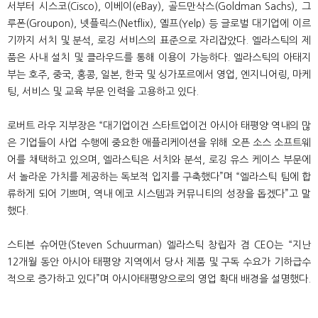
서부터 시스코
(Cisco),
이베이
(eBay),
골드만삭스
(Goldman Sachs),
그
루폰
(Groupon),
넷플릭스
(Netflix),
옐프
(Yelp)
등 글로벌 대기업에 이르
기까지 서치 및 분석
,
로깅 서비스의 표준으로 자리잡았다
.
엘라스틱의 제
품은 사내 설치 및 클라우드를 통해 이용이 가능하다
.
엘라스틱의 아태지
부는 호주
,
중국
,
홍콩
,
일본
,
한국 및 싱가포르에서 영업
,
엔지니어링
,
마케
팅
,
서비스 및 교육 부문 인력을 고용하고 있다
.
로버트 라우 지부장은
“
대기업이건 스타트업이건 아시아 태평양 역내의 많
은 기업들이 사업 수행에 중요한 애플리케이션을 위해 오픈 소스 소프트웨
어를 채택하고 있으며
,
엘라스틱은 서치와 분석
,
로깅 유스 케이스 부문에
서 놀라운 가치를 제공하는 독보적 입지를 구축했다
”
며
“
엘라스틱 팀에 합
류하게 되어 기쁘며
,
역내 에코 시스템과 커뮤니티의 성장을 돕겠다
”
고 말
했다
.
스티븐 슈어만
(Steven Schuurman)
엘라스틱 창립자 겸
CEO
는
“
지난
12
개월 동안 아시아 태평양 지역에서 당사 제품 및 구독 수요가 기하급수
적으로 증가하고 있다
”
며 아시아태평양으로의 영업 확대 배경을 설명했다
.