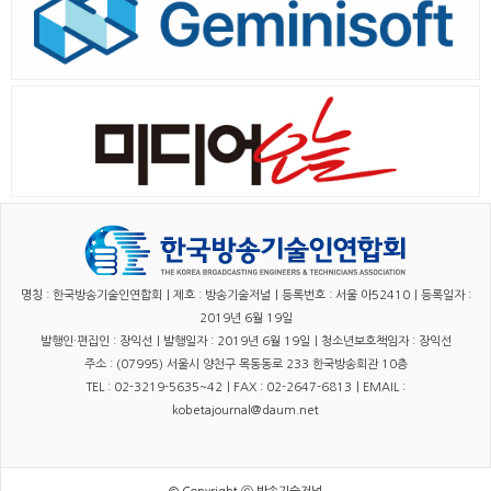
명칭 : 한국방송기술인연합회｜제호 : 방송기술저널｜등록번호 : 서울 아52410｜등록일자 :
2019년 6월 19일
발행인·편집인 : 장익선｜발행일자 : 2019년 6월 19일｜청소년보호책임자 : 장익선
주소 : (07995) 서울시 양천구 목동동로 233 한국방송회관 10층
TEL : 02-3219-5635~42｜FAX : 02-2647-6813｜EMAIL :
kobetajournal@daum.net