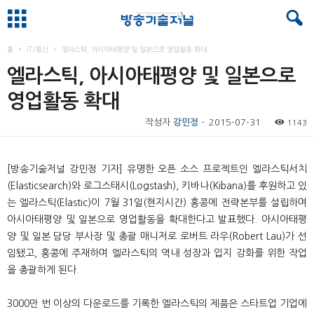
홈
IT/통신
엘라스틱, 아시아태평양 및 일본으로 영업활동 확대
엘라스틱, 아시아태평양 및 일본으로
영업활동 확대
작성자
강민정
-
2015-07-31
1143
[
방송기술저널 강민정 기자
]
유명한 오픈 소스 프로젝트인 엘라스틱서치
(Elasticsearch)
와 로그스태시
(Logstash),
키바나
(Kibana)
를 후원하고 있
는 엘라스틱
(Elastic)
이
7
월
31
일
(
현지시간
)
홍콩에 전략본부를 설립하며
아시아태평양 및 일본으로 영업활동을 확대한다고 발표했다
.
아시아태평
양 및 일본 담당 부사장 및 총괄 매니저로 로버트 라우
(Robert Lau)
가 선
임됐고
,
홍콩에 주재하며 엘라스틱의 역내 성장과 입지 강화를 위한 작업
을 총괄하게 된다
.
3000
만 번 이상의 다운로드를 기록한 엘라스틱의 제품은 스타트업 기업에