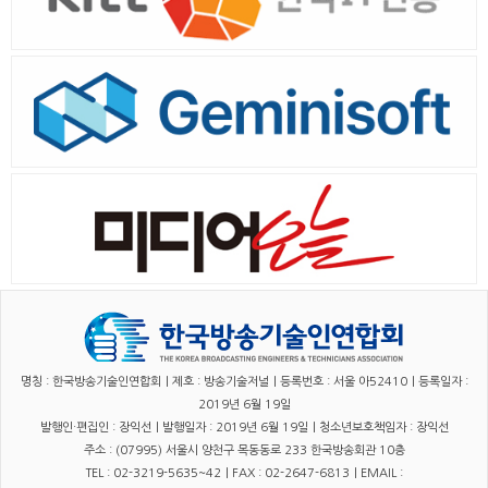
명칭 : 한국방송기술인연합회｜제호 : 방송기술저널｜등록번호 : 서울 아52410｜등록일자 :
2019년 6월 19일
발행인·편집인 : 장익선｜발행일자 : 2019년 6월 19일｜청소년보호책임자 : 장익선
주소 : (07995) 서울시 양천구 목동동로 233 한국방송회관 10층
TEL : 02-3219-5635~42｜FAX : 02-2647-6813｜EMAIL :