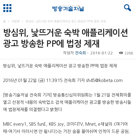
홈
미분류
방심위, 낯뜨거운 숙박 애플리케이션 광고 방송한 PP에 법정 제재
방심위, 낯뜨거운 숙박 애플리케이션
광고 방송한 PP에 법정 제재
작성자
전숙희
-
2016-01-22
2288
방심위, 낯뜨거운 숙박 애플리케이션 광고 방송한 PP에 법정 제재
2016년 01월 22일 (금) 11:39:15 전숙희 기자 sh45@kobeta.com
[방송기술저널 전숙희 기자] 방송통신심의위원회는 1월 21일 전체회의를
열고 선정적 내용의 숙박업소 검색 애플리케이션 광고를 방송한 방송사들
에 법정제재를 의결했다고 밝혔다.
MBC every1, SBS funE, KBS Joy, 코미디TV, Mnet, e채널의 <여기어
때-여기서 이러시면 안 됩니다>는 거친 숨을 몰아쉬며 인적이 드문 공원,