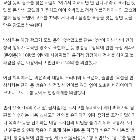
교실 등의 장소를 찾은 사람이 ‘여기서 이러시면 안 됩니다’라고 표기된 팻
말을 든 남성 모델과 마주치고 이어 숙박업소 검색 애플리케이션의 모습과
함께 남성 모델이 고개를 끄덕이거나 의미심장한 표정을 짓는 장면 등을
담은 광고를 방송했다.
방심위는 해당 광고가 모텔 등의 숙박업소를 단순 숙박이 아닌 남녀 간의
성적 행위가 목적인 장소로 표현하는 등 방송광고심의에 관한 규정 제4조
(품위등)제10항을 위반해 시청자들의 윤리적 감정이나 정서를 해치고 불
쾌감을 주는 내용이라고 판단하고 ‘주의’를 의결했다.
이날 회의에서는 비윤리적 내용의 드라마와 비표준어, 줄임말, 욕설을 연
상시키는 단어 등 방송에 부적절한 언어를 여과 없이 노출한 버라이어티·
코미디 프로그램 등에도 법정제재를 의결했다.
먼저 MBC-TV의 <내 딸, 금사월>은 △사고를 무마하기 위해 피해자의 남
편을 매수하는 내용 △사고의 책임을 은폐하기 위해 증거를 조작·인멸하거
나 목격자 등을 납치하는 내용 △자신의 비밀을 숨기기 위해 교통사고가
난 친구를 외면해 죽음에 이르게 하는 내용 등 자극적·비윤리적 내용을 방
송해, 방송심의에 관한 규정 제25조(윤리성)제1항 위반으로 ‘경고’를 받았