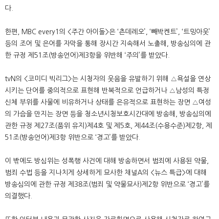
다.
한편, MBC every1의 <주간 아이돌>은 ‘츤데레오’, ‘빼박켄트’, ‘트밍아웃’
등의 조어 및 은어를 자막을 통해 장시간 지속해서 노출해, 방송심의에 관
한 규정 제51조(방송언어)제3항을 위반해 ‘주의’를 받았다.
tvN의 <코미디 빅리그>는 시청자의 웃음을 유발하기 위해 △욕설을 연상
시키는 단어를 중의적으로 표현해 반복적으로 언급하거나 △남성의 특정
신체 부위를 사물에 비유하거나 상태를 은유적으로 표현하는 장면 △여성
의 가슴을 만지는 장면 등을 청소년시청보호시간대에 방송해, 방송심의에
관한 규정 제27조(품위 유지)제4호 및 제5호, 제44조(수용수준)제2항, 제
51조(방송언어)제3항 위반으로 ‘경고’를 받았다.
이 밖에도 방심위는 성폭행 사건에 대해 방송하면서 범죄에 사용된 약물,
범죄 수법 등을 지나치게 상세하게 묘사한 채널A의 <뉴스 특급>에 대해
방송심의에 관한 규정 제38조(범죄 및 약물묘사)제2항 위반으로 ‘경고’를
의결했다.